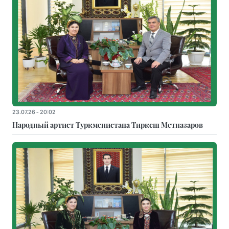
23.07.26 - 20:02
Народный артист Туркменистана Тиркеш Мeтназаров