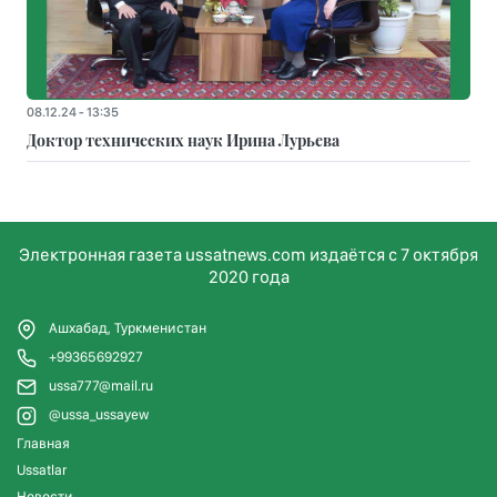
08.12.24 - 13:35
Доктор технических наук Ирина Лурьева
Электронная газета ussatnews.com издаётся с 7 октября
2020 года
Ашхабад, Туркменистан
+99365692927
ussa777@mail.ru
@ussa_ussayew
Главная
Ussatlar
Новости