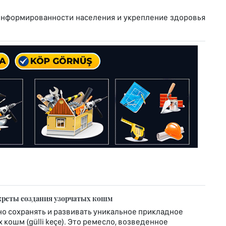
информированности населения и укрепление здоровья
креты создания узорчатых кошм
о сохранять и развивать уникальное прикладное
кошм (gülli keçe). Это ремесло, возведенное