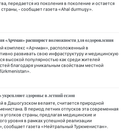
ва, передается из поколения в поколение и остается
страны, - сообщает газета «Ahal durmuşy».
рия «Арчман» расширяет возможности для оздоровления
й комплекс «Арчман», расположенный в
ктивно развивать свою инфраструктуру и медицинскую
ется высокой популярностью как среди жителей
гостей благодаря уникальным свойствам местной
Türkmenistan».
 укрепляют здоровье в летний сезон
й в Дашогузском велаяте, считается природной
енистана. В период летних отпусков эта современная
х уголков страны, предлагая медицинские и
го уровня в рамках успешной реализации
», сообщает газета «Нейтральный Туркменистан».