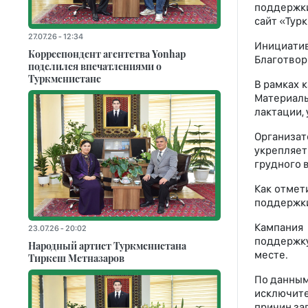
поддержки
сайт «Турк
27.07.26 - 12:34
Инициати
Корреспондент агентства Yonhap
Благотвор
поделился впечатлениями о
Туркменистане
В рамках 
Материалы
лактации,
Организат
укрепляе
грудного 
Как отмет
поддержки
Кампания 
23.07.26 - 20:02
поддержк
Народный артист Туркменистана
месте.
Тиркеш Мeтназаров
По данным
исключите
причин за