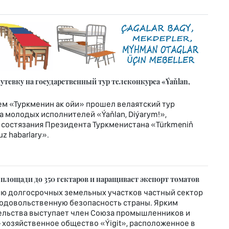
тевку на государственный тур телеконкурса «Ýaňlan,
м «Туркменин ак ойи» прошел велаятский тур
 молодых исполнителей «Ýaňlan, Diýarym!»,
 состязания Президента Туркменистана «Türkmeniň
z habarlary».
 площади до 350 гектаров и наращивает экспорт томатов
ю долгосрочных земельных участков частный сектор
родовольственную безопасность страны. Ярким
льства выступает член Союза промышленников и
хозяйственное общество «Ýigit», расположенное в