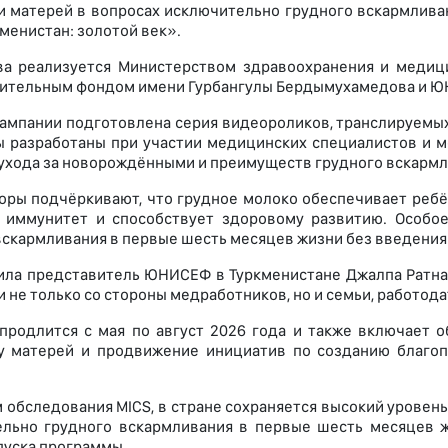
 матерей в вопросах исключительно грудного вскармливан
менистан: золотой век».
ва реализуется Министерством здравоохранения и медиц
ительным фондом имени Гурбангулы Бердымухамедова и 
кампании подготовлена серия видеороликов, транслируемых
 разработаны при участии медицинских специалистов и м
 ухода за новорождёнными и преимуществ грудного вскармл
оры подчёркивают, что грудное молоко обеспечивает реб
т иммунитет и способствует здоровому развитию. Особо
вскармливания в первые шесть месяцев жизни без введения
ила представитель ЮНИСЕФ в Туркменистане Джалпа Ратна,
 не только со стороны медработников, но и семьи, работода
продлится с мая по август 2026 года и также включает 
у матерей и продвижение инициатив по созданию благо
 обследования MICS, в стране сохраняется высокий уровень
льно грудного вскармливания в первые шесть месяцев жи
пуска программы.