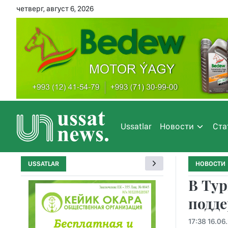
четверг, август 6, 2026
Ussatlar
Новости
Ста
USSATLAR
НОВОСТИ
В Тур
подде
17:38 16.06