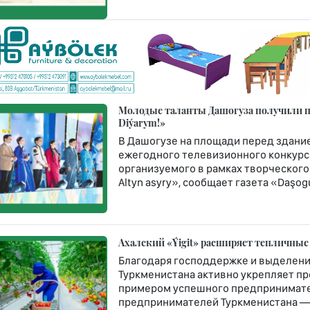
Молодые таланты Дашогуза получили пу
Diýarym!»
В Дашогузе на площади перед здание
ежегодного телевизионного конкурса
организуемого в рамках творческого
Altyn asyry», сообщает газета «Daşogu
Ахалский «Ýigit» расширяет тепличные
Благодаря господдержке и выделени
Туркменистана активно укрепляет п
примером успешного предпринимате
предпринимателей Туркменистана — 