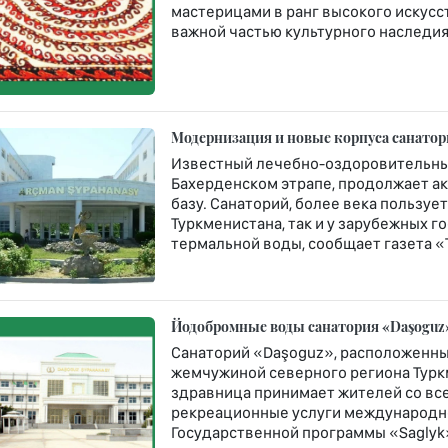
мастерицами в ранг высокого искусст
важной частью культурного наследия 
Модернизация и новые корпуса санато
Известный лечебно-оздоровительны
Бахерденском этрапе, продолжает а
базу. Санаторий, более века пользу
Туркменистана, так и у зарубежных 
термальной воды, сообщает газета «
Йодобромные воды санатория «Daşoguz»
Санаторий «Daşoguz», расположенны
жемчужиной северного региона Туркм
здравница принимает жителей со все
рекреационные услуги международно
Государственной программы «Saglyk