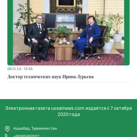
08.12.24 - 13:35
Доктор технических наук Ирина Лурьева
Электронная газета ussatnews.com издаётся с 7 октября
2020 года
Ашхабад, Туркменистан
+99365692927