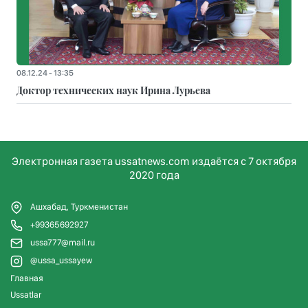
08.12.24 - 13:35
Доктор технических наук Ирина Лурьева
Электронная газета ussatnews.com издаётся с 7 октября
2020 года
Ашхабад, Туркменистан
+99365692927
ussa777@mail.ru
@ussa_ussayew
Главная
Ussatlar