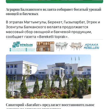
Аграрии Балканского велаята собирают богатый урожай
овощей и бахчевых
В этрапах Магтымгулы, Берекет, Гызыларбат, Этрек и
Эсенгулы Балканского велаята продолжается
массовый сбор овощной и бахчевой продукции,
сообщает газета «Bereketli toprak».
Санаторий «Багабат» предлагает восстановительное
лечение по мировым стандартам