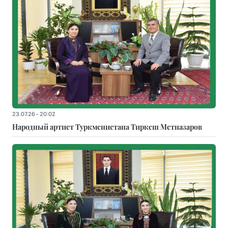
23.07.26 - 20:02
Народный артист Туркменистана Тиркеш Мeтназаров