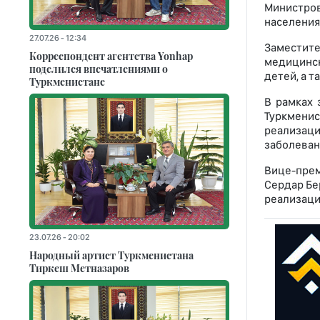
Министров
населения
27.07.26 - 12:34
Заместит
Корреспондент агентства Yonhap
медицинск
поделился впечатлениями о
детей, а 
Туркменистане
В рамках 
Туркменис
реализац
заболеван
Вице-пре
Сердар Бе
реализаци
23.07.26 - 20:02
Народный артист Туркменистана
Тиркеш Мeтназаров