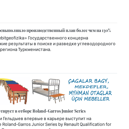
еревыполнило производственный план более чем на 130%
itgeofizika» Государственного концерна
кие результаты в поиске и разведке углеводородного
региона Туркменистана.
рует в отборе Roland-Garros Junior Series
и Гельдыев впервые в карьере выступит на
nd-Garros Junior Series by Renault Qualification for