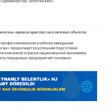
т «Туркменистан: золотой век».
менгаза» прошли практику на ключевых объектах
 профессиональном учебном заведении
нгаз» продолжается успешная подготовка
я ключевой отрасли национальной экономики.
аты передовых предприятий топливно-