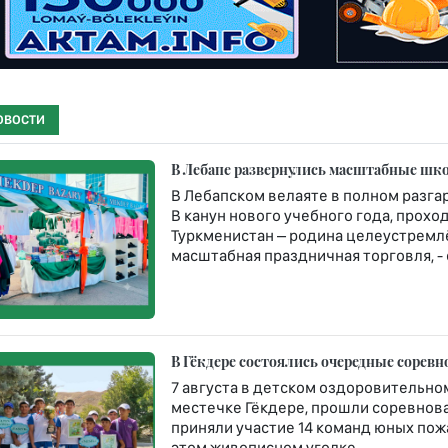
ОВОСТИ
В Лебапе развернулись масштабные шко
В Лебапском велаяте в полном разга
В канун нового учебного года, про
Туркменистан – родина целеустремлё
масштабная праздничная торговля, -
В Гёкдере состоялись очередные сорев
7 августа в детском оздоровительн
местечке Гёкдере, прошли соревнова
приняли участие 14 команд юных по
этом живописном уголке.