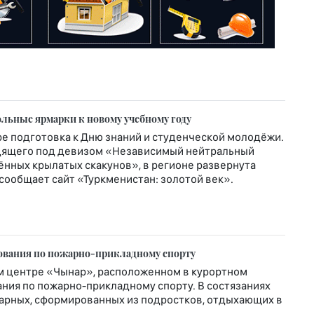
льные ярмарки к новому учебному году
ре подготовка к Дню знаний и студенческой молодёжи.
ходящего под девизом «Независимый нейтральный
нных крылатых скакунов», в регионе развернута
 сообщает сайт «Туркменистан: золотой век».
нования по пожарно-прикладному спорту
ом центре «Чынар», расположенном в курортном
ния по пожарно-прикладному спорту. В состязаниях
жарных, сформированных из подростков, отдыхающих в