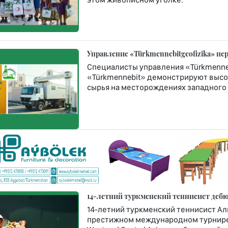
Управление «Türkmennebitgeofizika» п
Специалисты управления «Türkmenneb
«Türkmennebit» демонстрируют высо
сырья на месторождениях западного 
14-летний туркменский теннисист дебюти
14-летний туркменский теннисист Ал
престижном международном турнире Rola