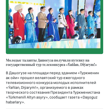
Молодые таланты Дашогуза получили путевку на
государственный тур телеконкурса «Ýaňlan, Diýarym!»
В Дашогузе на площади перед зданием «Туркменин
ак ойи» прошел велаятский тур ежегодного
телевизионного конкурса молодых исполнителей
«Ýaňlan, Diýarym!», организуемого в рамках
творческого состязания Президента Туркменистана
«Türkmeniň Altyn asyry», сообщает газета «Daşoguz
habarlary».