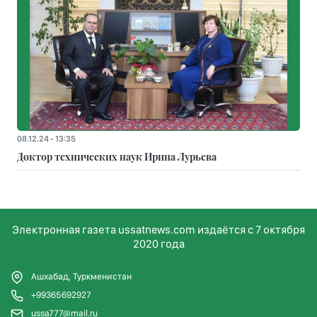
08.12.24 - 13:35
Доктор технических наук Ирина Лурьева
Электронная газета ussatnews.com издаётся с 7 октября
2020 года
Ашхабад, Туркменистан
+99365692927
ussa777@mail.ru