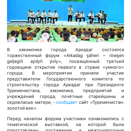
В хякимлике города Аркадаг состоялся
торжественный форум «Arkadag şäheri – röwşen
geljegiň aýdyň ýoly», посвящённый третьей
годовщине открытия первого в стране «умного»
города. В мероприятии приняли участие
представители Государственного комитета по
строительству города Аркадаг при Президенте
Туркменистана, хякимлика, предприятий и
учреждений города, почётные старейшины и
седовласые матери, -
сообщает
сайт «Туркменистан:
золотой век».
Перед началом форума участники ознакомились с
тематической выставкой, на которой были
представлены достижения и международные