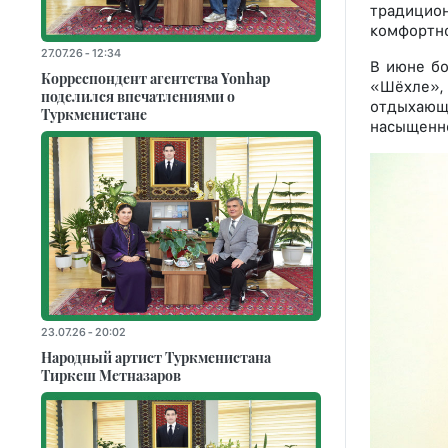
традицион
комфортно
27.07.26 - 12:34
В июне бо
Корреспондент агентства Yonhap
«Шёхле», 
поделился впечатлениями о
отдыхающ
Туркменистане
насыщенно
23.07.26 - 20:02
Народный артист Туркменистана
Тиркеш Мeтназаров