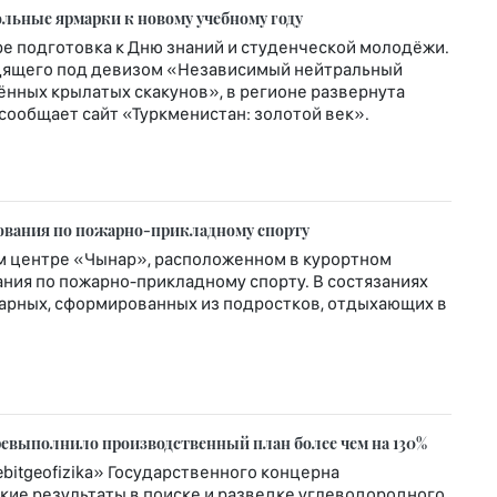
льные ярмарки к новому учебному году
ре подготовка к Дню знаний и студенческой молодёжи.
ходящего под девизом «Независимый нейтральный
нных крылатых скакунов», в регионе развернута
 сообщает сайт «Туркменистан: золотой век».
нования по пожарно-прикладному спорту
ом центре «Чынар», расположенном в курортном
ния по пожарно-прикладному спорту. В состязаниях
жарных, сформированных из подростков, отдыхающих в
еревыполнило производственный план более чем на 130%
itgeofizika» Государственного концерна
кие результаты в поиске и разведке углеводородного