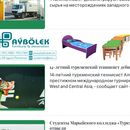
сырья на месторождениях западного 
14-летний туркменский теннисист дебюти
14-летний туркменский теннисист Ал
престижном международном турнире Rola
West and Central Asia, - сообщает сай
Студенты Марыйского колледжа «Турк
отрасли