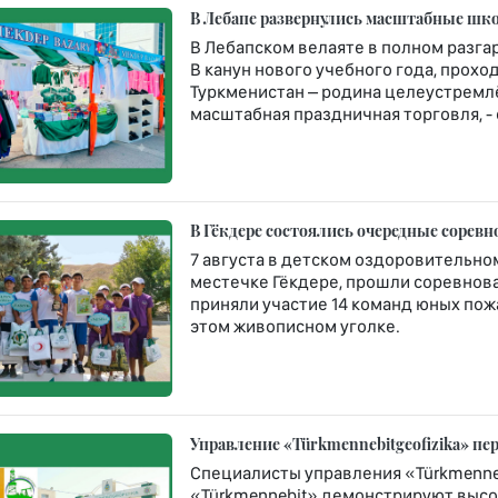
В Лебапе развернулись масштабные шко
В Лебапском велаяте в полном разга
В канун нового учебного года, про
Туркменистан – родина целеустремлё
масштабная праздничная торговля, -
В Гёкдере состоялись очередные сорев
7 августа в детском оздоровительн
местечке Гёкдере, прошли соревнова
приняли участие 14 команд юных по
этом живописном уголке.
Управление «Türkmennebitgeofizika» п
Специалисты управления «Türkmenneb
«Türkmennebit» демонстрируют высо