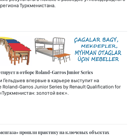
региона Туркменистана.
рует в отборе Roland-Garros Junior Series
и Гельдыев впервые в карьере выступит на
nd-Garros Junior Series by Renault Qualification for
т «Туркменистан: золотой век».
менгаза» прошли практику на ключевых объектах