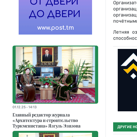
Организат
организац
организа
почётными
Летняя о
способнос
01.12.25 - 14:13
Главный редактор журнала
«Архитектура и строительство
Туркменистана» Язгуль Эзизова
ДРУГИЕ Н