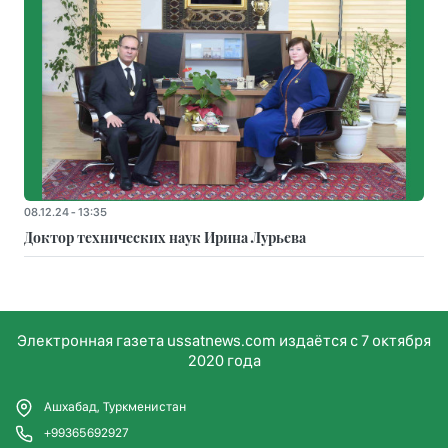
08.12.24 - 13:35
Доктор технических наук Ирина Лурьева
Электронная газета ussatnews.com издаётся с 7 октября
2020 года
Ашхабад, Туркменистан
+99365692927