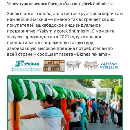
Успех туркменского бренда «Ýakymly çörek önümleri»
Запах свежего хлеба, золотистая хрустящая корочка и
нежнейший мякиш — именно так встречает своих
покупателей ашхабадское индивидуальное
предприятие «Ýakymly çörek önümleri». С момента
запуска производства в 2021 году компания
превратилась в современную структуру,
завоевавшую высокое доверие потребителей по
всей стране, - сообщает газета «Biznes reklama».