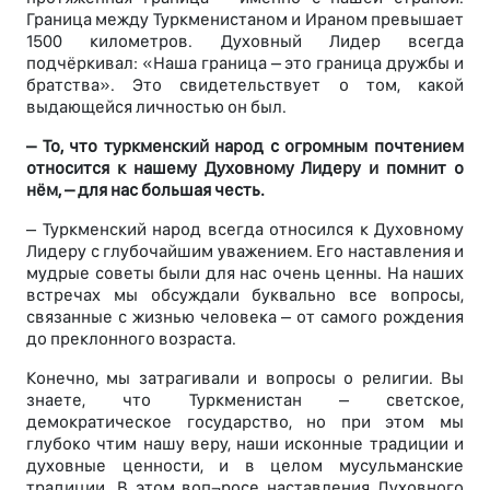
Граница между Туркменистаном и Ираном превышает
1500 километров. Духовный Лидер всегда
подчёркивал: «Наша граница – это граница дружбы и
братства». Это свидетельствует о том, какой
выдающейся личностью он был.
– То, что туркменский народ с огромным почтением
относится к нашему Духовному Лидеру и помнит о
нём, – для нас большая честь.
– Туркменский народ всегда относился к Духовному
Лидеру с глубочайшим уважением. Его наставления и
мудрые советы были для нас очень ценны. На наших
встречах мы обсуждали буквально все вопросы,
связанные с жизнью человека – от самого рождения
до преклонного возраста.
Конечно, мы затрагивали и вопросы о религии. Вы
знаете, что Туркменистан – светское,
демократическое государство, но при этом мы
глубоко чтим нашу веру, наши исконные традиции и
духовные ценности, и в целом мусульманские
традиции. В этом воп¬росе наставления Духовного