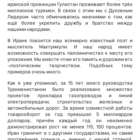
иранской провинции Гулистан проживают более трёх
миллионов туркмен. В связи с этим мы с Духовным
Лидером часто обменивались мнениями о том, как
ещё более укрепить дружбу и братство между
нашими народами.
В Иране покоится наш всемирно известный поэт и
мыслитель Махтумкули. И наш народ имеет
возможность совершать паломничество к месту его
упокоения. Мы вместе чтим его память и дорожим его
¬поэтическим творчеством. Подобных тому
примеров очень много.
Как я уже упоминал, за 15 лет моего руководства
Туркменистаном было реализовано множество
проектов: прокладка газопроводов и линий
электропередачи, строительство железных и
автомобильных дорог. За время совместной работы
товарооборот за год превышал 5 миллиардов
долларов, причём каждый год он неизменно
демонстрировал рост не менее 115, 150 процентов.
Иран граничит и с другими государствами, но самая
протяжённая граница – именно с нашей страной.