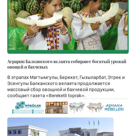
Аграрии Балканского велаята собирают богатый урожай
овощей и бахчевых
В этрапах Магтымгулы, Берекет, Гызыларбат, Этрек и
Эсенгулы Балканского велаята продолжается
массовый сбор овощной и бахчевой продукции,
сообщает газета «Bereketli toprak».