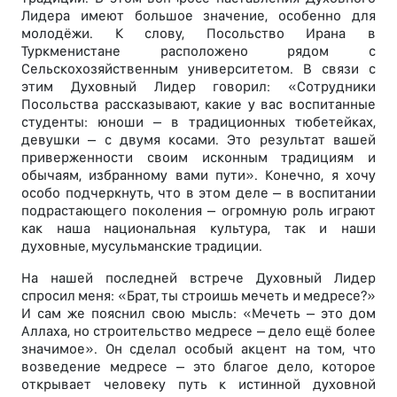
Лидера имеют большое значение, особенно для
молодёжи. К слову, Посольство Ирана в
Туркменистане расположено рядом с
Сельскохозяйственным университетом. В связи с
этим Духовный Лидер говорил: «Сотрудники
Посольства рассказывают, какие у вас воспитанные
студенты: юноши – в традиционных тюбетейках,
девушки – с двумя косами. Это результат вашей
приверженности своим исконным традициям и
обычаям, избранному вами пути». Конечно, я хочу
особо подчеркнуть, что в этом деле – в воспитании
подрастающего поколения – огромную роль играют
как наша национальная культура, так и наши
духовные, мусульманские традиции.
На нашей последней встрече Духовный Лидер
спросил меня: «Брат, ты строишь мечеть и медресе?»
И сам же пояснил свою мысль: «Мечеть – это дом
Аллаха, но строительство медресе – дело ещё более
значимое». Он сделал особый акцент на том, что
возведение медресе – это благое дело, которое
открывает человеку путь к истинной духовной