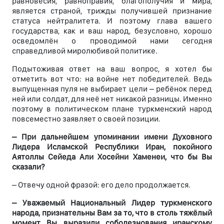
равновесия, равноправия, благополучия и мира,
является страной, трижды получившей признание
статуса нейтралитета. И поэтому глава вашего
государства, как и ваш народ, безусловно, хорошо
осведомлён о проводимой нами сегодня
справедливой миролюбивой политике.
Подытоживая ответ на ваш вопрос, я хотел бы
отметить вот что: на войне нет победителей. Ведь
выпущенная пуля не выбирает цели – ребёнок перед
ней или солдат, для неё нет никакой разницы. Именно
поэтому в политическом плане туркменский народ
повсеместно заявляет о своей позиции.
– При дальнейшем упоминании имени Духовного
Лидера Исламской Республики Иран, покойного
Аятоллы Сейеда Али Хосейни Хаменеи, что бы Вы
сказали?
– Отвечу одной фразой: его дело продолжается.
– Уважаемый Национальный Лидер туркменского
народа, признательны Вам за то, что в столь тяжёлый
момент Вы выразили соболезнования иранскому