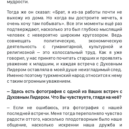
мудрости.
Тогда же он сказал: «Брат, я из-за работы почти не
выхожу из дома. Но когда вы достроите мечеть, я
очень хочу там побывать». Все эти моменты ещё раз
подтверждают, насколько это был глубоко мыслящий
человек с невероятно широким кругозором. Ведь
совмещать политическую, экономическую
деятельность с гуманитарной, культурной и
религиозной – это колоссальный труд. Как я уже
говорил, у нас принято почитать старших и проявлять
уважение к младшим, и каждая встреча с Духовным
Лидером оставляла в моей душе неизгладимый след.
Именно поэтому туркменский народ относится к нему
с таким огромным уважением.
– Здесь есть фотография с одной из Ваших встреч с
Духовным Лидером. Что Вы чувствуете, глядя на неё?
– Если не ошибаюсь, эта фотография с нашей
последней встречи. Меня тогда переполняло чувство
радости оттого, насколько плодотворным было наше
общение, насколько искренни наша дружба и