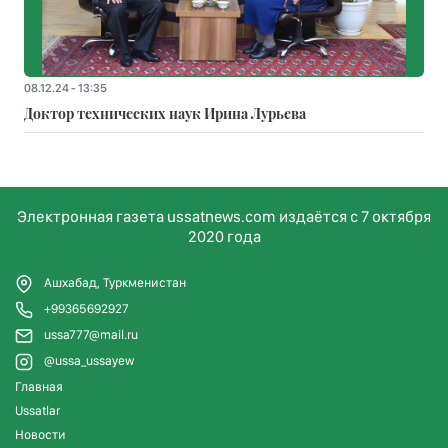
08.12.24 - 13:35
Доктор технических наук Ирина Лурьева
Электронная газета ussatnews.com издаётся с 7 октября
2020 года
Ашхабад, Туркменистан
+99365692927
ussa777@mail.ru
@ussa_ussayew
Главная
Ussatlar
Новости