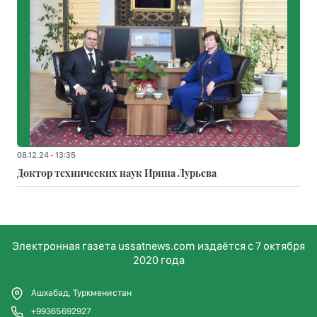
08.12.24 - 13:35
Доктор технических наук Ирина Лурьева
Электронная газета ussatnews.com издаётся с 7 октября
2020 года
Ашхабад, Туркменистан
+99365692927