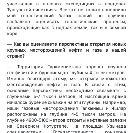
участвовал в полевых экспедициях в пределах
Тунгузской синеклизы. Все это не только пополнило
мой геологический багаж знаний, но научило
глобально оценивать геологические процессы,
происходящие как в недрах земли, так и в земной
коре.
— Как вы оцениваете перспективы открытия новых
крупных месторождений нефти и газа в нашей
стране?
— Территория Туркменистана хорошо изучена
геофизикой и бурением до глубины 4 тысяч метров.
Именно благодаря этому, мы открыли множество
месторождений нефти и газа. В связи с этим,
основные перспективы необходимо связывать с
глубинами 5-7 тысяч метров. В настоящее время
началось бурение скважин на эти глубины. Например,
наши газовые месторождения Галкыныш и Яшлар
расположены на глубине 4-5 тысяч метров. На
глубине 4900-5100 метров открыты нефтяные залежи
на Северном Котуртепе. На площади Узынада
специалистами Государственного концерна