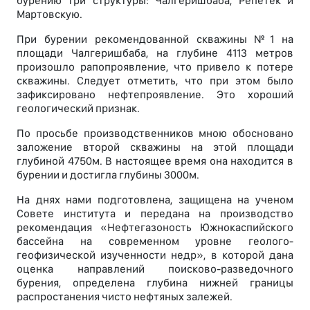
бурению три структуры: Чалгеришбаба, Репетек и
Мартовскую.
При бурении рекомендованной скважины №1 на
площади Чалгеришбаба, на глубине 4113 метров
произошло рапопроявление, что привело к потере
скважины. Следует отметить, что при этом было
зафиксировано нефтепроявление. Это хороший
геологический признак.
По просьбе производственников мною обосновано
заложение второй скважины на этой площади
глубиной 4750м. В настоящее время она находится в
бурении и достигла глубины 3000м.
На днях нами подготовлена, защищена на ученом
Совете института и передана на производство
рекомендация «Нефтегазоность Южнокаспийского
бассейна на современном уровне геолого-
геофизической изученности недр», в которой дана
оценка направлений поисково-разведочного
бурения, определена глубина нижней границы
распростанения чисто нефтяных залежей.