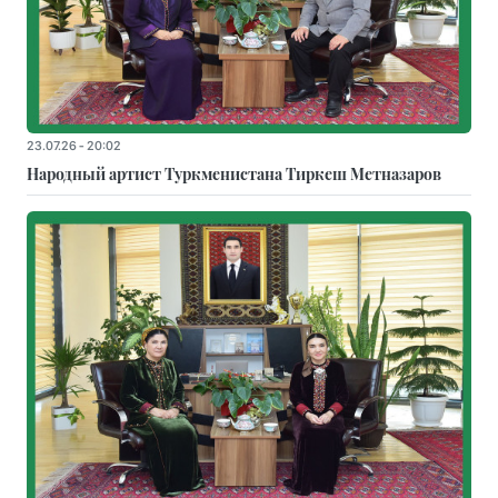
23.07.26 - 20:02
Народный артист Туркменистана Тиркеш Мeтназаров