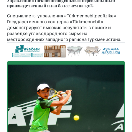
Управление «Türkmennebitgeofizika» перевыполнило
производственный план более чем на 130%
Специалисты управления «Türkmennebitgeofizika»
Государственного концерна «Türkmennebit»
демонстрируют высокие результаты в поиске и
разведке углеводородного сырья на
месторождениях западного региона Туркменистана.