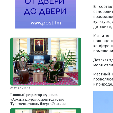
В соотве
оздорови
возможнос
культуры,
детских з
Как и во
полноценн
конференц
помещения
Детская з
моря, отл
Местный 
позволяют
к природе
01.12.25 - 14:13
Главный редактор журнала
«Архитектура и строительство
Туркменистана» Язгуль Эзизова