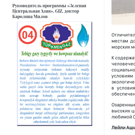
Руководитель программы «Зеленая
Центральная Азия», GIZ, доктор
Каролина Милов
Отличител
местам до
морских м
К содержа
человече
социально
условиям
экологиче
в услови
обеспечен
Озаренные
высоких ц
любимой О
Лейли Аши