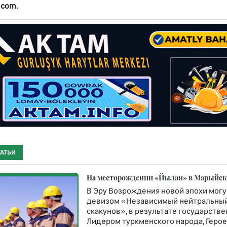
.com.
ТАТЬИ
На месторождении «Йылан» в Марыйско
В Эру Возрождения новой эпохи могу
девизом «Независимый нейтральный
скакунов», в результате государст
Лидером туркменского народа, Геро