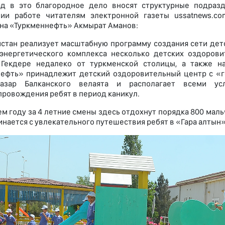
ад в это благородное дело вносят структурные подраз
нии работе читателям электронной газеты ussatnews.c
на «Туркменнефть» Акмырат Аманов:
истан реализует масштабную программу создания сети дет
энергетического комплекса несколько детских оздоров
 Гекдере недалеко от туркменской столицы, а также н
ефть» принадлежит детский оздоровительный центр с «г
азар Балканского велаята и располагает всеми у
ровождения ребят в период каникул.
м году за 4 летние смены здесь отдохнут порядка 800 маль
инается с увлекательного путешествия ребят в «Гара алтын»