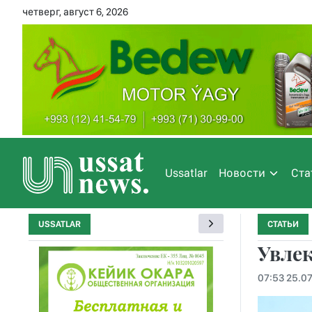
четверг, август 6, 2026
Ussatlar
Новости
Ста
USSATLAR
СТАТЬИ
Увлек
07:53 25.07