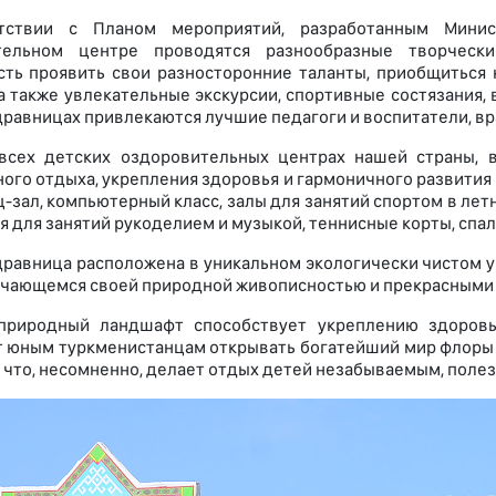
тствии с Планом мероприятий, разработанным Минис
тельном центре проводятся разнообразные творческ
ть проявить свои разносторонние таланты, приобщиться
 а также увлекательные экскурсии, спортивные состязания,
дравницах привлекаются лучшие педагоги и воспитатели, вра
 всех детских оздоровительных центрах нашей страны, 
ого отдыха, укрепления здоровья и гармоничного развития 
-зал, компьютерный класс, залы для занятий спортом в лет
 для занятий рукоделием и музыкой, теннисные корты, спа
дравница расположена в уникальном экологически чистом у
ичающемся своей природной живописностью и прекрасными
природный ландшафт способствует укреплению здоровь
 юным туркменистанцам открывать богатейший мир флоры 
, что, несомненно, делает отдых детей незабываемым, поле