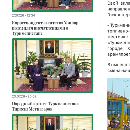
Свой вкл
направле
Госконцер
27.07.26 - 12:34
Корреспондент агентства Yonhap
- Туркмен
поделился впечатлениями о
топливно-
Туркменистане
местечке
«Туркменн
городе Х
времяпреп
В нынешне
смена нач
23.07.26 - 20:02
Народный артист Туркменистана
Тиркеш Мeтназаров