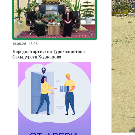
14.06.26 - 18:08
Народная артистка Туркменистана
Сахыдурсун Ходжакова