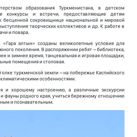
терством образования Туркменистана, в детском
ие конкурсы и встречи, предоставляющие детям
 к бесценной сокровищнице национальной и мировой
 выступления творческих коллективов и др. К работе в
чи и повара.
в «Гара алтын» созданы великолепные условия для
юного поколения. В распоряжении ребят – библиотека,
нее и зимнее время, танцевальная и игровая площадки,
льные помещения и столовая.
голке туркменской земли – на побережье Каспийского
 климатическими особенностями.
я и хорошему настроению, а различные экскурсии
и фауны родного края, учиться бережному отношению
зным и познавательным.