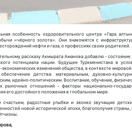
ьная особенность оздоровительного центра «Гара алтын
бычи «чёрного золота». Они знакомятся с инфраструкт
есторождений нефти и газа, о профессиях своих родителей.
тельному рассказу Акмырата Аманова добавлю - состояние
ского потенциала нации. Будущее Туркменистана в усл
-экономических изменений общества, в контексте мировой
 обеспечения детства: материальным, духовно-культурн
ским, идейно-политическим. Воспитание, обучение, физичес
ях рыночных отношений - факторы национально-государ
ия его достойного положения в глобальном мире.
 счастьем, радостные улыбки и звонко звучащие детск
енностей новой исторической эпохи, благополучия страны
тчизны.
рова,