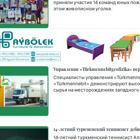
приняли участие 14 команд юных по
этом живописном уголке.
Управление «Türkmennebitgeofizika» п
Специалисты управления «Türkmenneb
«Türkmennebit» демонстрируют высо
сырья на месторождениях западного 
14-летний туркменский теннисист дебюти
14-летний туркменский теннисист Ал