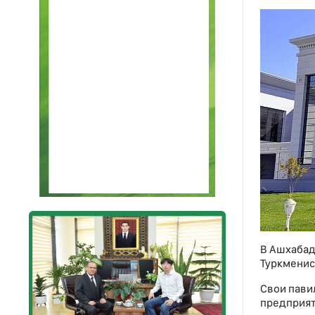
В Ашхабад
Туркменис
Свои пави
предприят