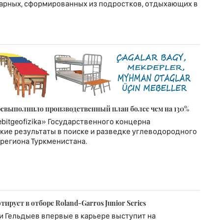
жарных, сформированных из подростков, отдыхающих в
еревыполнило производственный план более чем на 130%
itgeofizika» Государственного концерна
кие результаты в поиске и разведке углеводородного
региона Туркменистана.
рует в отборе Roland-Garros Junior Series
и Гельдыев впервые в карьере выступит на