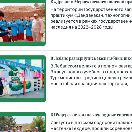
В «Древнем Мерве» начался полевой пр
На территории Государственного за
практикум «Данданакан: технологии
реализуется в рамках государствен
наследия на 2022–2028 годы.
В Лебапе развернулись масштабные шко
В Лебапском велаяте в полном разга
В канун нового учебного года, про
Туркменистан – родина целеустремлё
масштабная праздничная торговля, -
В Гёкдере состоялись очередные сорев
7 августа в детском оздоровительн
местечке Гёкдере, прошли соревнова