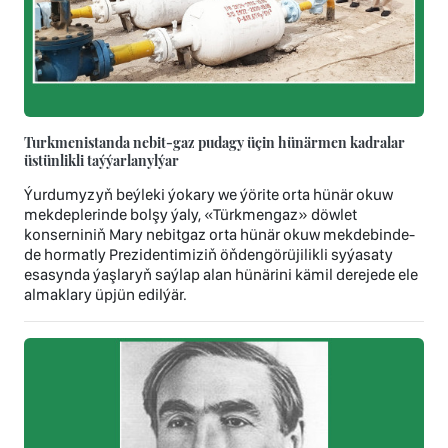
Turkmenistanda nebit-gaz pudagy üçin hünärmen kadralar
üstünlikli taýýarlanylýar
Ýurdumyzyň beýleki ýokary we ýörite orta hünär okuw
mekdeplerinde bolşy ýaly, «Türkmengaz» döwlet
konserniniň Mary nebitgaz orta hünär okuw mekdebinde-
de hormatly Prezidentimiziň öňdengörüjilikli syýasaty
esasynda ýaşlaryň saýlap alan hünärini kämil derejede ele
almaklary üpjün edilýär.