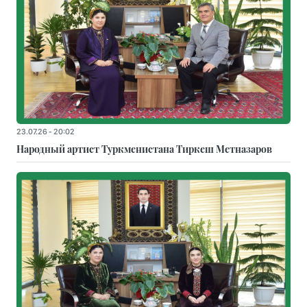
23.07.26 - 20:02
Народный артист Туркменистана Тиркеш Мeтназаров