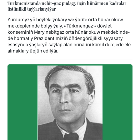
Turkmenistanda nebit-gaz pudagy üçin hünärmen kadralar
üstünlikli taýýarlanylýar
Ýurdumyzyň beýleki ýokary we ýörite orta hünär okuw
mekdeplerinde bolşy ýaly, «Türkmengaz» döwlet
konserniniň Mary nebitgaz orta hünär okuw mekdebinde-
de hormatly Prezidentimiziň öňdengörüjilikli syýasaty
esasynda ýaşlaryň saýlap alan hünärini kämil derejede ele
almaklary üpjün edilýär.