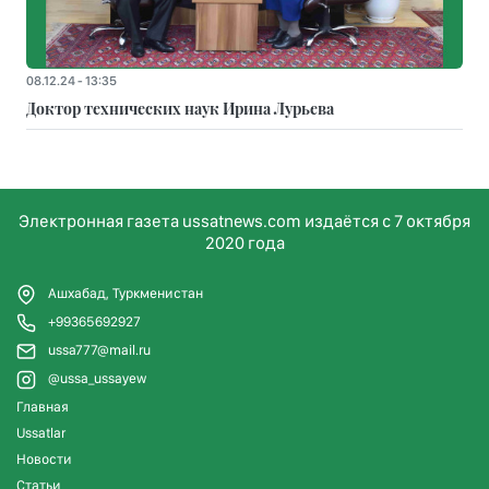
08.12.24 - 13:35
Доктор технических наук Ирина Лурьева
Электронная газета ussatnews.com издаётся с 7 октября
2020 года
Ашхабад, Туркменистан
+99365692927
ussa777@mail.ru
@ussa_ussayew
Главная
Ussatlar
Новости
Статьи