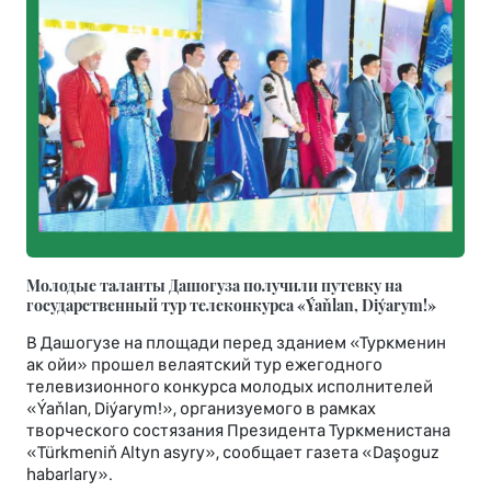
Молодые таланты Дашогуза получили путевку на
государственный тур телеконкурса «Ýaňlan, Diýarym!»
В Дашогузе на площади перед зданием «Туркменин
ак ойи» прошел велаятский тур ежегодного
телевизионного конкурса молодых исполнителей
«Ýaňlan, Diýarym!», организуемого в рамках
творческого состязания Президента Туркменистана
«Türkmeniň Altyn asyry», сообщает газета «Daşoguz
habarlary».