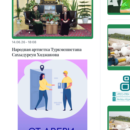
14.06.26 - 18:08
Народная артистка Туркменистана
Сахыдурсун Ходжакова