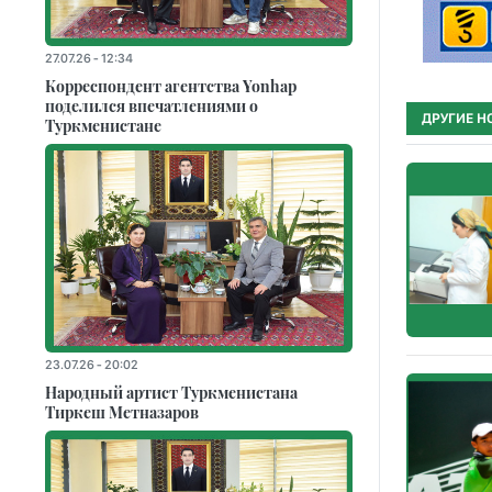
27.07.26 - 12:34
Корреспондент агентства Yonhap
поделился впечатлениями о
ДРУГИЕ Н
Туркменистане
23.07.26 - 20:02
Народный артист Туркменистана
Тиркеш Мeтназаров