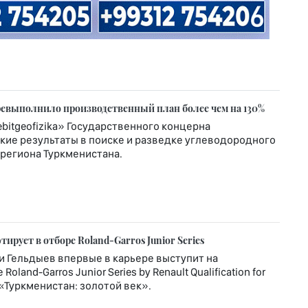
еревыполнило производственный план более чем на 130%
itgeofizika» Государственного концерна
кие результаты в поиске и разведке углеводородного
региона Туркменистана.
рует в отборе Roland-Garros Junior Series
и Гельдыев впервые в карьере выступит на
nd-Garros Junior Series by Renault Qualification for
т «Туркменистан: золотой век».