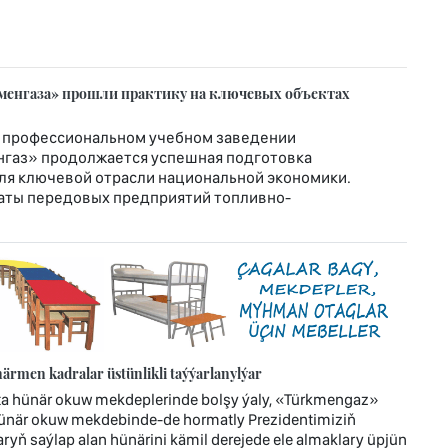
менгаза» прошли практику на ключевых объектах
 профессиональном учебном заведении
нгаз» продолжается успешная подготовка
я ключевой отрасли национальной экономики.
аты передовых предприятий топливно-
rmen kadralar üstünlikli taýýarlanylýar
ta hünär okuw mekdeplerinde bolşy ýaly, «Türkmengaz»
hünär okuw mekdebinde-de hormatly Prezidentimiziň
ryň saýlap alan hünärini kämil derejede ele almaklary üpjün