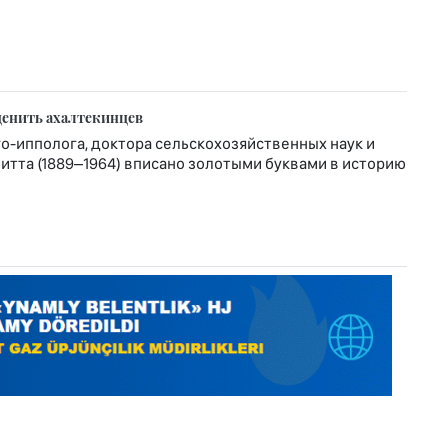
ценить ахалтекинцев
-ипполога, доктора сельскохозяйственных наук и
тта (1889–1964) вписано золотыми буквами в историю