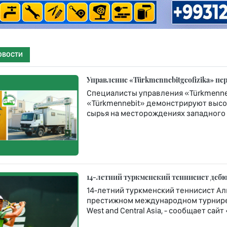
ОВОСТИ
Управление «Türkmennebitgeofizika» п
Специалисты управления «Türkmenneb
«Türkmennebit» демонстрируют высо
сырья на месторождениях западного 
14-летний туркменский теннисист дебюти
14-летний туркменский теннисист Ал
престижном международном турнире Rola
West and Central Asia, - сообщает сай