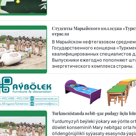
Студенты Марыйского колледжа «Турк
отрасли
В Марыйском нефтегазовом среднем
Государственного концерна «Туркме
квалифицированных специалистов дл
Выпускники ежегодно пополняют шт
энергетического комплекса страны.
Turkmenistanda nebit-gaz pudagy üçin hünä
Ýurdumyzyň beýleki ýokary we ýörite or
döwlet konserniniň Mary nebitgaz orta 
öňdengörüjilikli syýasaty esasynda ýaşla