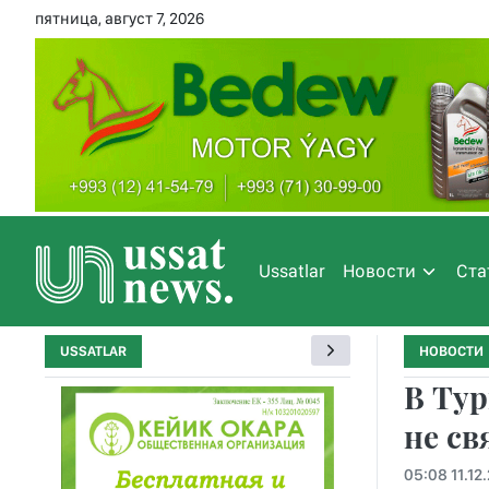
пятница, август 7, 2026
Ussatlar
Новости
Ста
USSATLAR
НОВОСТИ
В Тур
не св
05:08 11.12