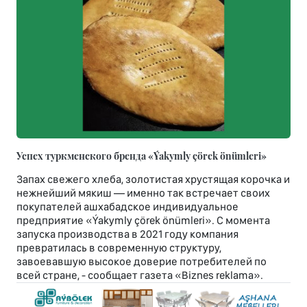
Успех туркменского бренда «Ýakymly çörek önümleri»
Запах свежего хлеба, золотистая хрустящая корочка и
нежнейший мякиш — именно так встречает своих
покупателей ашхабадское индивидуальное
предприятие «Ýakymly çörek önümleri». С момента
запуска производства в 2021 году компания
превратилась в современную структуру,
завоевавшую высокое доверие потребителей по
всей стране, - сообщает газета «Biznes reklama».