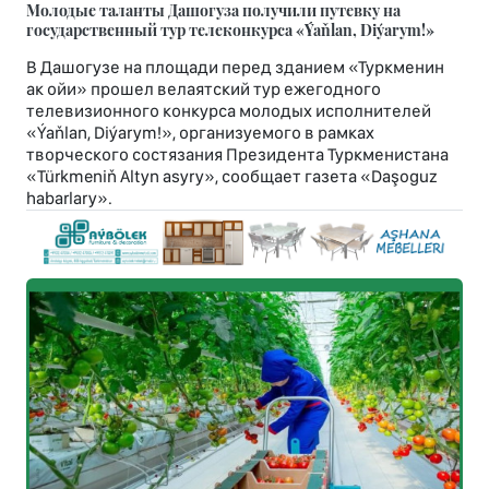
Молодые таланты Дашогуза получили путевку на
государственный тур телеконкурса «Ýaňlan, Diýarym!»
В Дашогузе на площади перед зданием «Туркменин
ак ойи» прошел велаятский тур ежегодного
телевизионного конкурса молодых исполнителей
«Ýaňlan, Diýarym!», организуемого в рамках
творческого состязания Президента Туркменистана
«Türkmeniň Altyn asyry», сообщает газета «Daşoguz
habarlary».