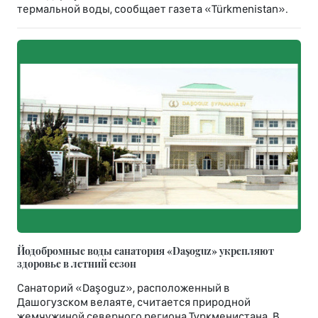
термальной воды, сообщает газета «Türkmenistan».
Йодобромные воды санатория «Daşoguz» укрепляют
здоровье в летний сезон
Санаторий «Daşoguz», расположенный в
Дашогузском велаяте, считается природной
жемчужиной северного региона Туркменистана. В