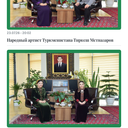
23.07.26 - 20:02
Народный артист Туркменистана Тиркеш Мeтназаров