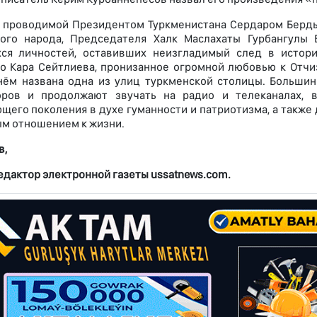
я проводимой Президентом Туркменистана Сердаром Берд
кого народа, Председателя Халк Маслахаты Гурбангулы
ся личностей, оставивших неизгладимый след в истори
о Кара Сейтлиева, пронизанное огромной любовью к Отчиз
нём названа одна из улиц туркменской столицы. Большин
оров и продолжают звучать на радио и телеканалах, в
щего поколения в духе гуманности и патриотизма, а также
м отношением к жизни.
в,
едактор электронной газеты ussatnews.com.