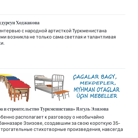
ыдурсун Ходжакова
интервью с народной артисткой Туркменистана
ми возникла не только сама светлая и талантливая
и.
а и строительство Туркменистана» Язгуль Эзизова
обенно располагает к разговору о необычайно
анназаре Эзизове, создавшим за свою короткую 35-
 трогательные стихотворные произведения, навсегда