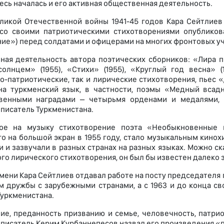
десь началась и его активная общественная деятельность.
ликой Отечественной войны 1941-45 годов Кара Сейтлиев
 со своими патриотическими стихотворениями опубликов
ие») перед солдатами и офицерами на многих фронтовых уча
ная деятельность автора поэтических сборников: «Лира поэ
олнцем» (1955), «Стихи» (1955), «Круглый год весна» (
о-патриотические, так и лирические стихотворения, пьес 
на туркменский язык, в частности, поэмы «Медный всад
твенными наградами – четырьмя орденами и медалями, 
писатель Туркменистана.
ое на музыку стихотворение поэта «Необыкновенные г
 на большой экран в 1955 году, стало музыкальным кинохи
 и зазвучали в разных странах на разных языках. Можно ск
ого лирического стихотворения, он был бы известен далеко 
мени Кара Сейтлиев отдавал работе на посту председателя
 дружбы с зарубежными странами, а с 1963 и до конца сво
Туркменистана.
е, преданность призванию и семье, человечность, патри
писатель Керим Курбаннепесов назвал его произведения «