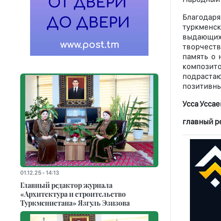
Благодар
туркменс
выдающих
творчеств
память о 
композит
подрастаю
позитивны
Усса Уссае
главный р
01.12.25 - 14:13
Главный редактор журнала
«Архитектура и строительство
Туркменистана» Язгуль Эзизова