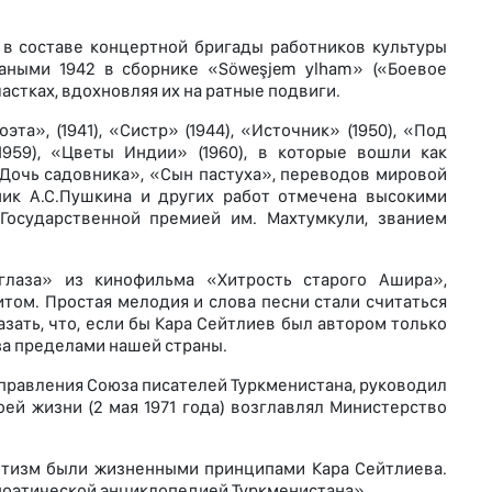
 в составе концертной бригады работников культуры
аными 1942 в сборнике «Söweşjem ylham» («Боевое
стках, вдохновляя их на ратные подвиги.
та», (1941), «Систр» (1944), «Источник» (1950), «Под
1959), «Цветы Индии» (1960), в которые вошли как
«Дочь садовника», «Сын пастуха», переводов мировой
ник А.С.Пушкина и других работ отмечена высокими
Государственной премией им. Махтумкули, званием
лаза» из кинофильма «Хитрость старого Ашира»,
том. Простая мелодия и слова песни стали считаться
азать, что, если бы Кара Сейтлиев был автором только
за пределами нашей страны.
 правления Союза писателей Туркменистана, руководил
ей жизни (2 мая 1971 года) возглавлял Министерство
отизм были жизненными принципами Кара Сейтлиева.
поэтической энциклопедией Туркменистана».