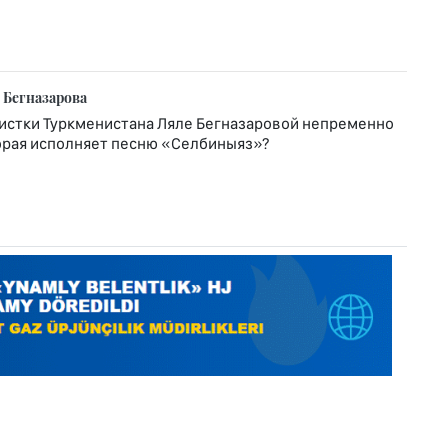
 Бегназарова
истки Туркменистана Ляле Бегназаровой непременно
оторая исполняет песню «Селбиныяз»?