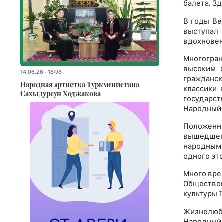
балета. З
В годы Ве
выступал
вдохновен
Многогран
высоким с
14.06.26 - 18:08
гражданск
Народная артистка Туркменистана
классики 
Сахыдурсун Ходжакова
государс
Народный 
Положенн
вышедшего
народными
одного эт
Много вре
Обществом
культуры 
Жизнелюби
Народный 