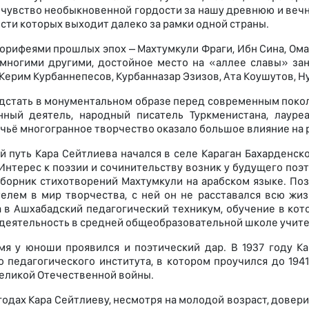
чувство необыкновенной гордости за нашу древнюю и веч
сти которых выходит далеко за рамки одной страны.
корифеями прошлых эпох – Махтумкули Фраги, Ибн Сина, Ома
многими другими, достойное место на «аллее славы» зан
 Керим Курбаннепесов, Курбанназар Эзизов, Ата Коушутов, 
дстать в монументальном образе перед современным поко
нный деятель, народный писатель Туркменистана, лауре
 чьё многогранное творчество оказало большое влияние на р
 путь Кара Сейтлиева начался в селе Караган Бахарденског
. Интерес к поэзии и сочинительству возник у будущего поэ
сборник стихотворений Махтумкули на арабском языке. По
елем в мир творчества, с ней он не расставался всю жиз
 в Ашхабадский педагогический техникум, обучение в кот
деятельность в средней общеобразовательной школе учите
мя у юноши проявился и поэтический дар. В 1937 году К
о педагогического института, в котором проучился до 1941
еликой Отечественной войны.
 годах Кара Сейтлиеву, несмотря на молодой возраст, дове