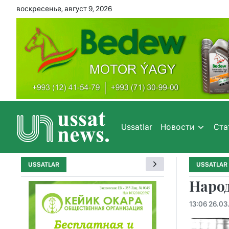
воскресенье, август 9, 2026
Ussatlar
Новости
Ста
USSATLAR
USSATLAR
Наро
13:06 26.03