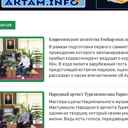
SATLAR
Корреспондент агентства Yonhap подел
В рамках подготовки первого саммит
проведение которого запланировано н
прибыл корреспондент ведущего кор
Хён. В ходе визита зарубежный гост
предстоящей встречи лидеров, оце
рассказал о своих впечатлениях об 
Народный артист Туркменистана Тирк
Мастера сцены Национального музык
Махтумкули, Народного артиста Турк
одним из творцов, который своим у
жизни. Ведь есть голоса, передающие