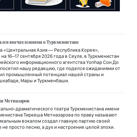
ился впечатлениями о Туркменистане
а «Центральная Азия — Республика Корея»,
а 16–17 сентября 2026 года в Сеуле, в Туркменистан
ейского информационного агентства Yonhap Сон До
ь посетил нашу редакцию, где поделся ожиданиями от
нил промышленный потенциал нашей страны и
Ашхабаде, Мары и Туркменбаши.
еш Мeтназаров
ально-драматического театра Туркменистана имени
менистана Тиркеша Метназарова по праву называют
никальным вокалом создал главную партию своей
 не просто песню, а дух и настроение целой эпохи.