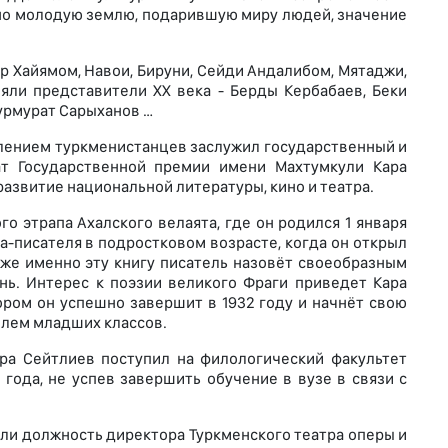
но молодую землю, подарившую миру людей, значение
р Хайямом, Навои, Бируни, Сейди Андалибом, Мятаджи,
яли представители XX века - Берды Кербабаев, Беки
Нурмурат Сарыханов …
лением туркменистанцев заслужил государственный и
ат Государственной премии имени Махтумкули Кара
азвитие национальной литературы, кино и театра.
о этрапа Ахалского велаята, где он родился 1 января
та-писателя в подростковом возрасте, когда он открыл
зже именно эту книгу писатель назовёт своеобразным
нь. Интерес к поэзии великого Фраги приведет Кара
ором он успешно завершит в 1932 году и начнёт свою
лем младших классов.
ара Сейтлиев поступил на филологический факультет
 года, не успев завершить обучение в вузе в связи с
рили должность директора Туркменского театра оперы и