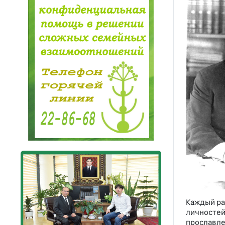
Каждый ра
личносте
прославле