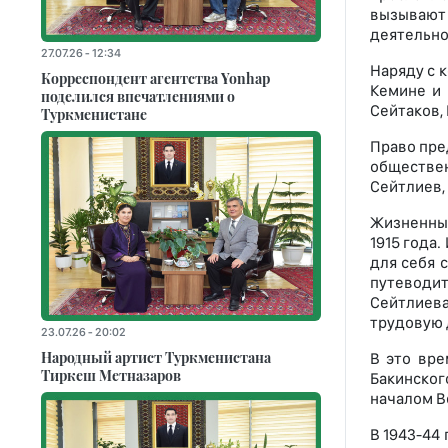
вызывают 
деятельно
27.07.26 - 12:34
Наряду с 
Корреспондент агентства Yonhap
Кемине и 
поделился впечатлениями о
Сейтаков,
Туркменистане
Право пре
обществе
Сейтлиев,
Жизненный
1915 года
для себя 
путеводит
Сейтлиева
трудовую 
23.07.26 - 20:02
Народный артист Туркменистана
В это вре
Тиркеш Мeтназаров
Бакинског
началом В
В 1943-44