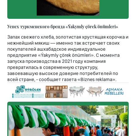
Успех туркменского бренда «Ýakymly çörek önümleri»
Запах свежего хлеба, золотистая хрустящая корочка и
нежнейший мякиш — именно так встречает своих
покупателей ашхабадское индивидуальное
предприятие «Ýakymly çörek önümleri». С момента
запуска производства в 2021 году компания
превратилась в современную структуру,
завоевавшую высокое доверие потребителей по
всей стране, - сообщает газета «Biznes reklama».