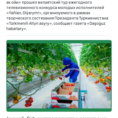
ак ойи» прошел велаятский тур ежегодного
телевизионного конкурса молодых исполнителей
«Ýaňlan, Diýarym!», организуемого в рамках
творческого состязания Президента Туркменистана
«Türkmeniň Altyn asyry», сообщает газета «Daşoguz
habarlary».