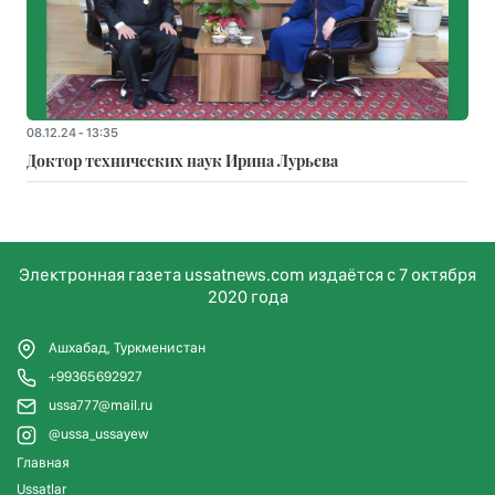
08.12.24 - 13:35
Доктор технических наук Ирина Лурьева
Электронная газета ussatnews.com издаётся с 7 октября
2020 года
Ашхабад, Туркменистан
+99365692927
ussa777@mail.ru
@ussa_ussayew
Главная
Ussatlar