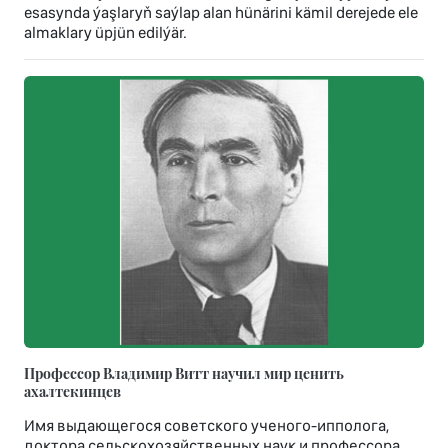
esasynda ýaşlaryň saýlap alan hünärini kämil derejede ele
almaklary üpjün edilýär.
Профессор Владимир Витт научил мир ценить
ахалтекинцев
Имя выдающегося советского ученого-ипполога,
доктора сельскохозяйственных наук и профессора