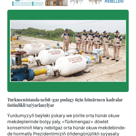
Turkmenistanda nebit-gaz pudagy üçin hünärmen kadralar
üstünlikli taýýarlanylýar
Ýurdumyzyň beýleki ýokary we ýörite orta hünär okuw
mekdeplerinde bolşy ýaly, «Türkmengaz» döwlet
konserniniň Mary nebitgaz orta hünär okuw mekdebinde-
de hormatly Prezidentimiziň öňdengörüjilikli syýasaty