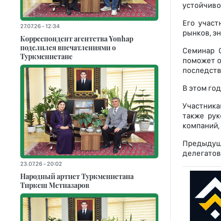
устойчиво
Его участ
27.07.26 - 12:34
рынков, э
Корреспондент агентства Yonhap
поделился впечатлениями о
Семинар 
Туркменистане
поможет о
последств
В этом го
Участника
также ру
компаний, 
Предыдущ
делегатов 
23.07.26 - 20:02
Народный артист Туркменистана
Тиркеш Мeтназаров