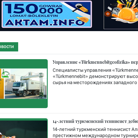
ОВОСТИ
Управление «Türkmennebitgeofizika» п
Специалисты управления «Türkmenneb
«Türkmennebit» демонстрируют высо
сырья на месторождениях западного 
14-летний туркменский теннисист дебюти
14-летний туркменский теннисист Ал
престижном международном турнире Rola