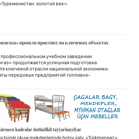
т «Туркменистан: золотой век».
менгаза» прошли практику на ключевых объектах
 профессиональном учебном заведении
нгаз» продолжается успешная подготовка
я ключевой отрасли национальной экономики.
аты передовых предприятий топливно-
rmen kadralar üstünlikli taýýarlanylýar
ta hünär okuw mekdeplerinde bolşy ýaly, «Türkmengaz»