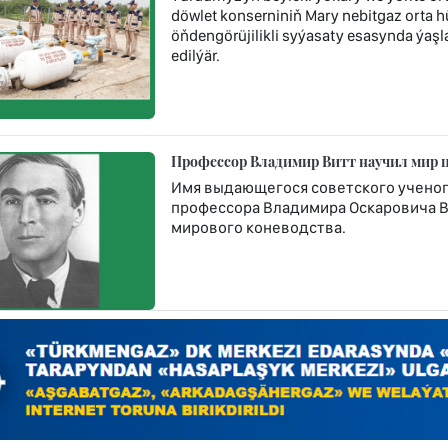
döwlet konserniniň Mary nebitgaz orta 
öňdengörüjilikli syýasaty esasynda ýaşla
edilýär.
Профессор Владимир Витт научил мир 
Имя выдающегося советского ученого
профессора Владимира Оскаровича Ви
мирового коневодства.