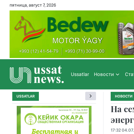
пятница, август 7, 2026
Ussatlar
Новости
Ста
USSATLAR
НОВОСТИ
На се
энер
17:32 04.07