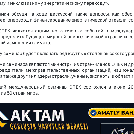
му и инклюзивному энергетическому переходу».
ники обсудят в ходе дискуссий такие вопросы, как обес
нергопереход и финансирование энергетической отрасли, 
ОПЕК является одним из ключевых событий в междунаро
пределить будущее мировой энергетической отрасли и ее
ий изменения климата.
ду семинар будет включать ряд круглых столов высокого уро
ми семинара являются министры из стран-членов ОПЕК и др
ководители межправительственных организаций, национа
а также другие лидеры отрасли, ученые, эксперты в области
ий международный семинар ОПЕК состоялся в июне 2018
из 50 стран мира.