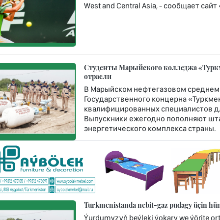
West and Central Asia, - сообщает сай
Студенты Марыйского колледжа «Турк
отрасли
В Марыйском нефтегазовом среднем
Государственного концерна «Туркме
квалифицированных специалистов дл
Выпускники ежегодно пополняют шт
энергетического комплекса страны.
Turkmenistanda nebit-gaz pudagy üçin hünä
Ýurdumyzyň beýleki ýokary we ýörite or