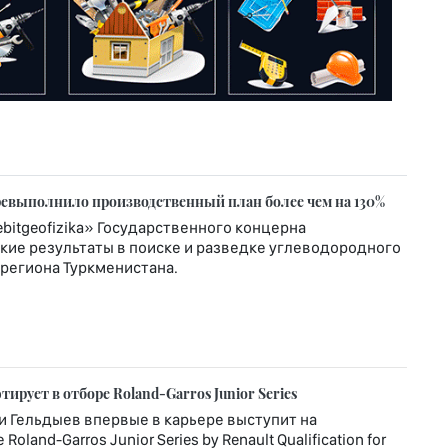
еревыполнило производственный план более чем на 130%
itgeofizika» Государственного концерна
кие результаты в поиске и разведке углеводородного
региона Туркменистана.
рует в отборе Roland-Garros Junior Series
и Гельдыев впервые в карьере выступит на
nd-Garros Junior Series by Renault Qualification for