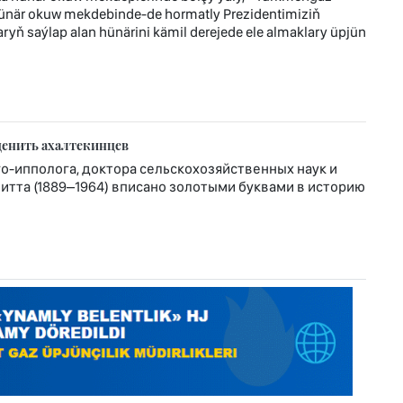
hünär okuw mekdebinde-de hormatly Prezidentimiziň
ryň saýlap alan hünärini kämil derejede ele almaklary üpjün
ценить ахалтекинцев
-ипполога, доктора сельскохозяйственных наук и
тта (1889–1964) вписано золотыми буквами в историю