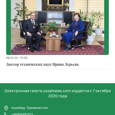
08.12.24 - 13:35
Доктор технических наук Ирина Лурьева
Электронная газета ussatnews.com издаётся с 7 октября
2020 года
Ашхабад, Туркменистан
+99365692927