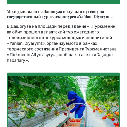
Молодые таланты Дашогуза получили путевку на
государственный тур телеконкурса «Ýaňlan, Diýarym!»
В Дашогузе на площади перед зданием «Туркменин
ак ойи» прошел велаятский тур ежегодного
телевизионного конкурса молодых исполнителей
«Ýaňlan, Diýarym!», организуемого в рамках
творческого состязания Президента Туркменистана
«Türkmeniň Altyn asyry», сообщает газета «Daşoguz
habarlary».