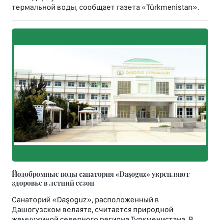
термальной воды, сообщает газета «Türkmenistan».
Йодобромные воды санатория «Daşoguz» укрепляют
здоровье в летний сезон
Санаторий «Daşoguz», расположенный в
Дашогузском велаяте, считается природной
жемчужиной северного региона Туркменистана. В