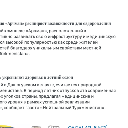
рия «Арчман» расширяет возможности для оздоровления
й комплекс «Арчман», расположенный в
ктивно развивать свою инфраструктуру и медицинскую
ется высокой популярностью как среди жителей
гостей благодаря уникальным свойствам местной
Türkmenistan».
 укрепляют здоровье в летний сезон
й в Дашогузском велаяте, считается природной
енистана. В период летних отпусков эта современная
х уголков страны, предлагая медицинские и
го уровня в рамках успешной реализации
», сообщает газета «Нейтральный Туркменистан».