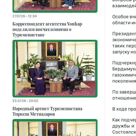
взаимодей
Особое вн
27.07.26 - 12:34
области и
Корреспондент агентства Yonhap
поделился впечатлениями о
Президент
Туркменистане
экономиче
таких перс
запуску н
Подчеркну
Бердымуха
газохими
поколения,
По заверш
отношений
23.07.26 - 20:02
Народный артист Туркменистана
В ходе пр
Тиркеш Мeтназаров
Как подче
дружбы и 
Состоялс