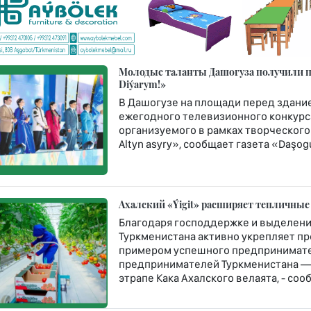
Молодые таланты Дашогуза получили пу
Diýarym!»
В Дашогузе на площади перед здание
ежегодного телевизионного конкурса
организуемого в рамках творческого
Altyn asyry», сообщает газета «Daşogu
Ахалский «Ýigit» расширяет тепличные
Благодаря господдержке и выделени
Туркменистана активно укрепляет п
примером успешного предпринимате
предпринимателей Туркменистана — 
этрапе Кака Ахалского велаята, - со