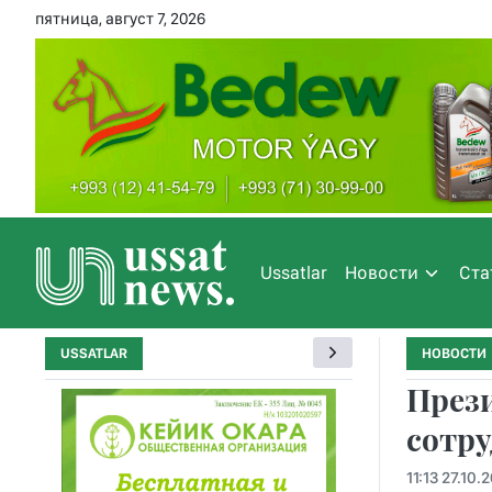
пятница, август 7, 2026
Ussatlar
Новости
Ста
USSATLAR
НОВОСТИ
През
сотру
11:13 27.10.