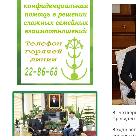
В четвер
Президент
В ходе вс
вопросы р