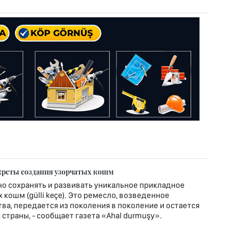
креты создания узорчатых кошм
о сохранять и развивать уникальное прикладное
кошм (gülli keçe). Это ремесло, возведенное
ва, передается из поколения в поколение и остается
страны, - сообщает газета «Ahal durmuşy».