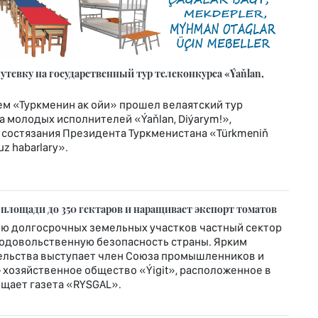
тевку на государственный тур телеконкурса «Ýaňlan,
м «Туркменин ак ойи» прошел велаятский тур
 молодых исполнителей «Ýaňlan, Diýarym!»,
 состязания Президента Туркменистана «Türkmeniň
z habarlary».
 площади до 350 гектаров и наращивает экспорт томатов
ю долгосрочных земельных участков частный сектор
родовольственную безопасность страны. Ярким
льства выступает член Союза промышленников и
хозяйственное общество «Ýigit», расположенное в
общает газета «RYSGAL».