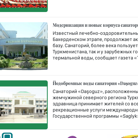
Модернизация и новые корпуса санато
Известный лечебно-оздоровительны
Бахерденском этрапе, продолжает а
базу. Санаторий, более века пользу
Туркменистана, так и у зарубежных 
термальной воды, сообщает газета «
Йодобромные воды санатория «Daşoguz»
Санаторий «Daşoguz», расположенны
жемчужиной северного региона Туркм
здравница принимает жителей со все
рекреационные услуги международно
Государственной программы «Saglyk