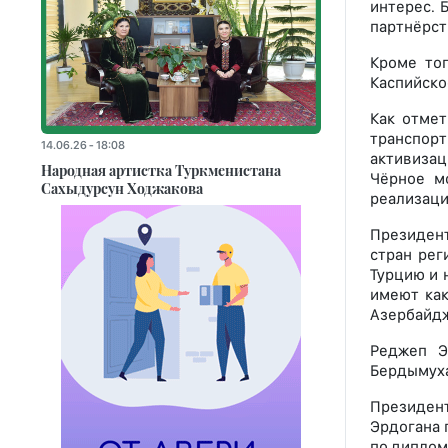
интерес. 
партнёрст
Кроме тог
Каспийско
Как отмет
транспорт
14.06.26 - 18:08
активизац
Народная артистка Туркменистана
Чёрное м
Сахыдурсун Ходжакова
реализаци
Президент
стран рег
Турцию и 
имеют как
Азербайдж
Реджеп Э
Бердымуха
Президент
Эрдогана 
по диплом