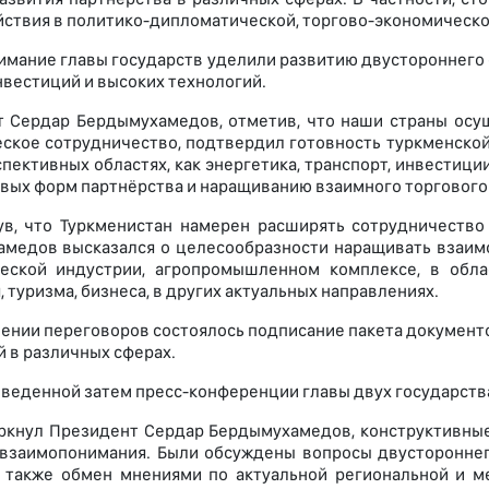
ствия в политико-дипломатической, торгово-экономической
имание главы государств уделили развитию двустороннего с
нвестиций и высоких технологий.
 Сердар Бердымухамедов, отметив, что наши страны осу
ское сотрудничество, подтвердил готовность туркменской 
пективных областях, как энергетика, транспорт, инвестиции
овых форм партнёрства и наращиванию взаимного торгового
в, что Туркменистан намерен расширять сотрудничество 
медов высказался о целесообразности наращивать взаимо
ческой индустрии, агропромышленном комплексе, в обл
 туризма, бизнеса, в других актуальных направлениях.
ении переговоров состоялось подписание пакета документ
 в различных сферах.
оведенной затем пресс-конференции главы двух государств
ркнул Президент Сердар Бердымухамедов, конструктивны
взаимопонимания. Были обсуждены вопросы двустороннег
я также обмен мнениями по актуальной региональной и 