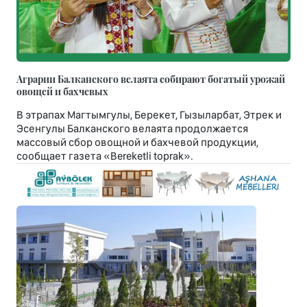
Аграрии Балканского велаята собирают богатый урожай
овощей и бахчевых
В этрапах Магтымгулы, Берекет, Гызыларбат, Этрек и
Эсенгулы Балканского велаята продолжается
массовый сбор овощной и бахчевой продукции,
сообщает газета «Bereketli toprak».