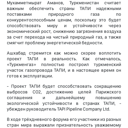
Мухамметмырат Аманов, Туркменистан считает
важным обеспечить страны ТАПИ надежными
поставками природного газа по
конкурентоспособным ценам, поскольку это будет
способствовать миру и устойчивости через
экономический рост, снижению загрязнения воздуха
за счет перехода на чистый природный газ, а также
смягчит проблему энергетической бедности.
Ашхабад стремится как можно скорее воплотить
проект ТАПИ в реальность. Как отмечалось,
«Туркменгаз» полностью построил туркменский
участок газопровода ТАПИ, и в настоящее время он
готов к эксплуатации.
- Проект ТАПИ будет способствовать сокращению
выбросов СО2, достижению целей Парижского
соглашения и дальнейшему повышению
экологической устойчивости в странах ТАПИ, -
убежден руководитель TAPI Pipeline Company Ltd.
В ходе трёхдневного форума его участники из разных
стран мира выражали признательность уважаемому