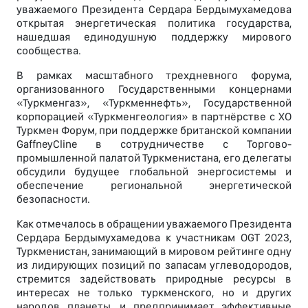
уважаемого Президента Сердара Бердымухамедова
открытая энергетическая политика государства,
нашедшая единодушную поддержку мирового
сообщества.
В рамках масштабного трехдневного форума,
организованного Государственными концернами
«Туркменгаз», «Туркменнефть», Государственной
корпорацией «Туркменгеология» в партнёрстве с ХО
Туркмен Форум, при поддержке британской компании
GaffneyCline в сотрудничестве с Торгово-
промышленной палатой Туркменистана, его делегаты
обсудили будущее глобальной энергосистемы и
обеспечение региональной энергетической
безопасности.
Как отмечалось в обращении уважаемого Президента
Сердара Бердымухамедова к участникам OGT 2023,
Туркменистан, занимающий в мировом рейтинге одну
из лидирующих позиций по запасам углеводородов,
стремится задействовать природные ресурсы в
интересах не только туркменского, но и других
народов планеты, и предпринимает эффективные