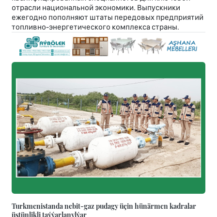
отрасли национальной экономики. Выпускники
ежегодно пополняют штаты передовых предприятий
топливно-энергетического комплекса страны.
Turkmenistanda nebit-gaz pudagy üçin hünärmen kadralar
üstünlikli taýýarlanylýar