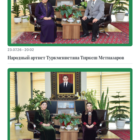
23.07.26 - 20:02
Народный артист Туркменистана Тиркеш Мeтназаров