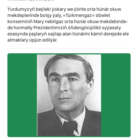
Ýurdumyzyň beýleki ýokary we ýörite orta hünär okuw
mekdeplerinde bolşy ýaly, «Türkmengaz» döwlet
konserniniň Mary nebitgaz orta hünär okuw mekdebinde-
de hormatly Prezidentimiziň öňdengörüjilikli syýasaty
esasynda ýaşlaryň saýlap alan hünärini kämil derejede ele
almaklary üpjün edilýär.