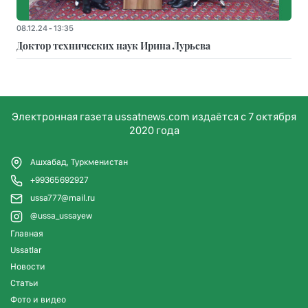
08.12.24 - 13:35
Доктор технических наук Ирина Лурьева
Электронная газета ussatnews.com издаётся с 7 октября
2020 года
Ашхабад, Туркменистан
+99365692927
ussa777@mail.ru
@ussa_ussayew
Главная
Ussatlar
Новости
Статьи
Фото и видео