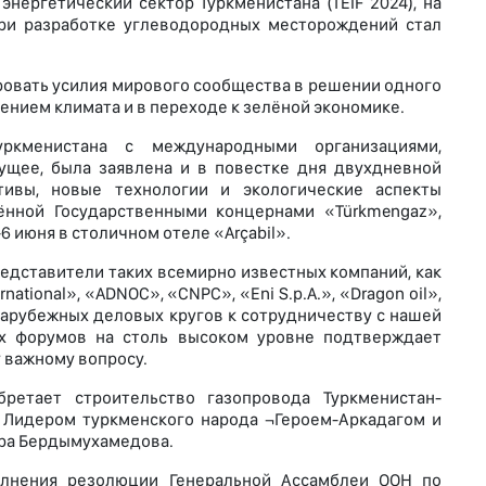
ергетический сектор Туркменистана (TEIF 2024), на
при разработке углеводородных месторождений стал
ровать усилия мирового сообщества в решении одного
ением климата и в переходе к зелёной экономике.
уркменистана с международными организациями,
щее, была заявлена и в повестке дня двухдневной
ивы, новые технологии и экологические аспекты
ённой Государственными концернами «Türkmengaz»,
6 июня в столичном отеле «Arçabil».
представители таких всемирно известных компаний, как
rnational», «ADNOC», «CNPC», «Eni S.p.A.», «Dragon oil»,
зарубежных деловых кругов к сотрудничеству с нашей
их форумов на столь высоком уровне подтверждает
 важному вопросу.
етает строительство газопровода Туркменистан-
 Лидером туркменского народа ¬Героем-Аркадагом и
ра Бердымухамедова.
олнения резолюции Генеральной Ассамблеи ООН по