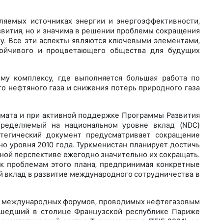
ляемых источниках энергии и энергоэффективности,
звития, но и значима в решении проблемы сокращения
у. Все эти аспекты являются ключевыми элементами,
тойчивого и процветающего общества для будущих
ому комплексу, где выполняется большая работа по
 нефтяного газа и снижения потерь природного газа
мата и при активной поддержке Программы Развития
ределяемый на национальном уровне вклад (NDC)
атегический документ предусматривает сокращение
но уровня 2010 года. Туркменистан планирует достичь
очной перспективе ежегодно значительно их сокращать.
к проблемам этого плана, предпринимая конкретные
й вклад в развитие международного сотрудничества в
у международных форумов, проводимых нефтегазовым
ошедший в столице Французской республике Париже