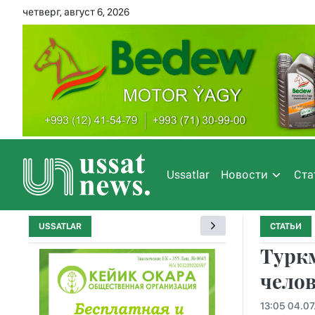
четверг, август 6, 2026
Ussatlar
Новости
Ста
USSATLAR
СТАТЬИ
Туркм
челов
13:05 04.07