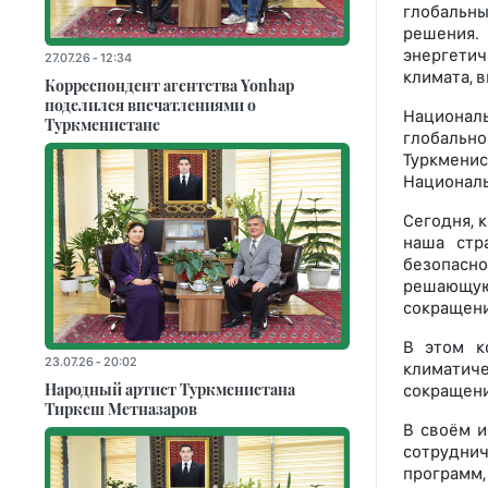
глобальны
решения.
энергетич
27.07.26 - 12:34
климата, 
Корреспондент агентства Yonhap
поделился впечатлениями о
Националь
Туркменистане
глобальн
Туркмени
Националь
Сегодня, 
наша стр
безопасно
решающую 
сокращени
В этом к
23.07.26 - 20:02
климатич
Народный артист Туркменистана
сокращени
Тиркеш Мeтназаров
В своём и
сотрудни
программ,