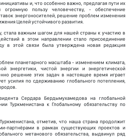
нициативы и, что особенно важно, предлагая пути их
и огромную пользу человечеству, - обеспечение
ставок энергоносителей, решение проблем изменения
ижения Целей устойчивого развития.
у, стала важным шагом для нашей страны к участию в
действий в этом направлении стало присоединение
ду в этой связи была утверждена новая редакция
роблем планетарного масштаба - изменением климата,
й энергетики, чистой энергии и энергетической
енно решение этих задач в настоящее время играет
ет усилия по сдерживанию глобального потепления,
ородов.
зидента Сердара Бердымухамедова на глобальной
ии Туркменистана к Глобальному обязательству по
уркменистана, отметив, что наша страна продолжит
ми-партнёрами в рамках существующих проектов и
обального метанового обязательства, выдвинул ряд