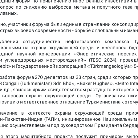
дный форум по привлечению иностранных инвестиций в эн
опрос по снижению выбросов метана и попутного газа 
главных.
тно, участники форума были едины в стремлении консолиди
острых вызовов современности - борьбе с глобальным измен
убления сотрудничества нефтегазового комплекса Т
ованными на охрану окружающей среды и «зелёное» буду
одной научной конференции «Энергетические перспект
ки углеводородных месторождений» (TESC 2024), провед
ebit» и Государственной корпорацией «Türkmengeologiýa» 5-
 работе форума 270 делегатов из 33 стран, среди которых 
Carigali (Turkmenistan) Sdn Bhd», «Baker Hughes», «Mitro Inte
и др., явилось ярким свидетельством растущего интересе 
в вопросах охраны окружающей среды. Организация так
позицию и ответственное отношение Туркменистана к этому
начение в контексте охраны окружающей среды приобр
н-Пакистан-Индия (ТАПИ), инициированное Национальным
шно осуществляемым под руководством Президента Серда
ия этого масштабного проекта послужит примером вып