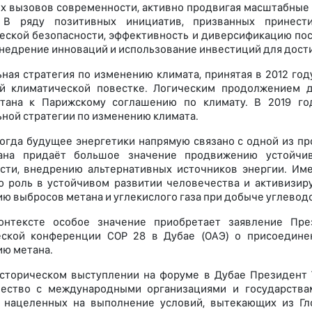
х вызовов современности, активно продвигая масштабные и
 В ряду позитивных инициатив, призванных принест
еской безопасности, эффективность и диверсификацию по
внедрение инноваций и использование инвестиций для дост
ная стратегия по изменению климата, принятая в 2012 год
ой климатической повестке. Логическим продолжением 
стана к Парижскому соглашению по климату. В 2019 го
ной стратегии по изменению климата.
когда будущее энергетики напрямую связано с одной из п
ана придаёт большое значение продвижению устойчиво
сти, внедрению альтернативных источников энергии. Им
роль в устойчивом развитии человечества и активизиру
ю выбросов метана и углекислого газа при добыче углевод
онтексте особое значение приобретает заявление Пре
еской конференции COP 28 в Дубае (ОАЭ) о присоединен
ю метана.
сторическом выступлении на форуме в Дубае Президент Т
чество с международными организациями и государства
 нацеленных на выполнение условий, вытекающих из Гл