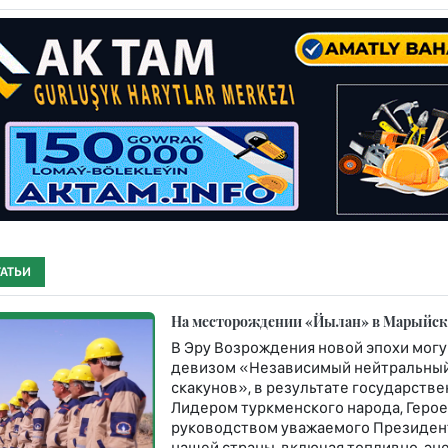
ТАТЬИ
На месторождении «Йылан» в Марыйско
В Эру Возрождения новой эпохи могу
девизом «Независимый нейтральный
скакунов», в результате государст
Лидером туркменского народа, Геро
руководством уважаемого Президент
нашей страны, включая топливно-эн