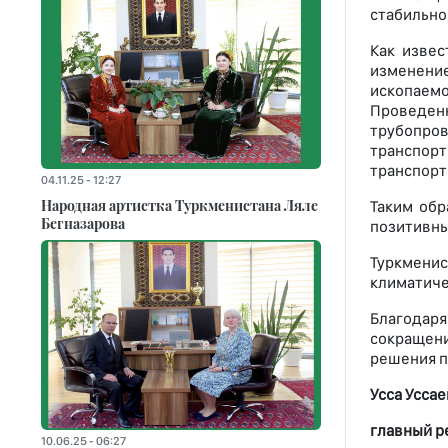
стабильно
Как извес
изменение
ископаем
Проведен
трубопро
транспор
транспорт
04.11.25 - 12:27
Народная артистка Туркменистана Ляле
Таким обр
Бегназарова
позитивны
Туркмени
климатиче
Благодар
сокращени
решения п
Усса Уссае
главный р
10.06.25 - 06:27