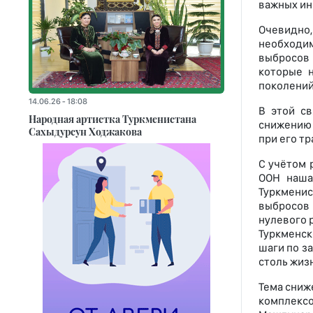
важных ин
Очевидно,
необходим
выбросов 
которые 
поколений
14.06.26 - 18:08
В этой св
Народная артистка Туркменистана
снижению 
Сахыдурсун Ходжакова
при его т
С учётом 
ООН наша
Туркмени
выбросов 
нулевого 
Туркменск
шаги по з
столь жиз
Тема сниж
комплекс