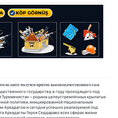
м велаяте получен приток высококачественного газа
щественного государства, в году проходящего под
 Туркменистан – родина целеустремлённых крылатых
венной политики, инициированной Национальным
ем-Аркадагом и сегодня успешно реализуемой под
а Аркадаглы Героя Сердараво всех сферах жизни
ергетический комплекс, осуществляются