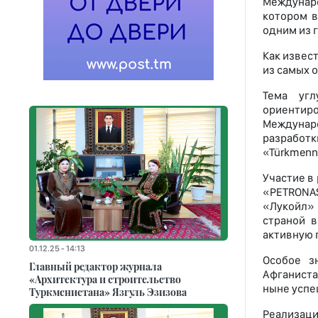
Междунаро
котором в
одним из 
Как извес
из самых 
Тема угл
ориентир
Междунар
разработ
«Türkmenn
Участие в
«PETRONAS 
«Лукойл» 
страной 
активную 
01.12.25 - 14:13
Особое з
Главный редактор журнала
Афганиста
«Архитектура и строительство
ныне успе
Туркменистана» Язгуль Эзизова
Реализац