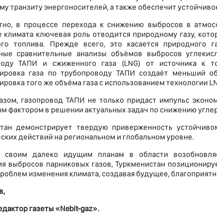
му транзиту энергоносителей, а также обеспечит устойчивое
тно, в процессе перехода к снижению выбросов в атмо
 климата ключевая роль отводится природному газу, кот
ого топлива. Прежде всего, это касается природного г
ные сравнительные анализы объёмов выбросов углекисл
воду ТАПИ и сжиженного газа (LNG) от источника к т
тировка газа по трубопроводу ТАПИ создаёт меньший об
ировка того же объёма газа с использованием технологии L
азом, газопровод ТАПИ не только придаст импульс эконом
м фактором в решении актуальных задач по снижению угле
стан демонстрирует твердую приверженность устойчиво
ских действий на региональном и глобальном уровне.
я своим далеко идущим планам в области возобновляе
я выбросов парниковых газов, Туркменистан позиционируе
роблем изменения климата, создавая будущее, благоприятн
в,
едактор газеты «Nebit-gaz».