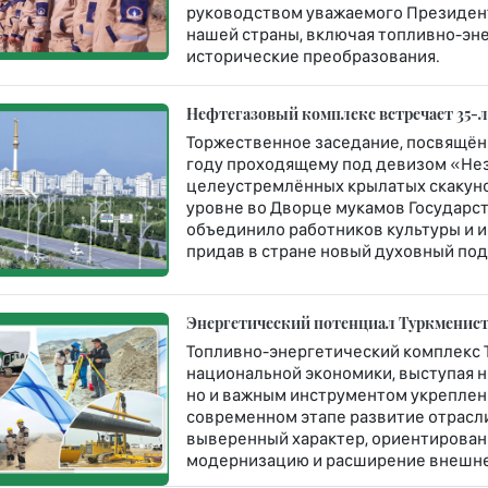
руководством уважаемого Президент
нашей страны, включая топливно-эн
исторические преобразования.
Нефтегазовый комплекс встречает 35-
Торжественное заседание, посвящён
году проходящему под девизом «Не
целеустремлённых крылатых скакун
уровне во Дворце мукамов Государст
объединило работников культуры и и
придав в стране новый духовный под
Энергетический потенциал Туркменист
Топливно-энергетический комплекс 
национальной экономики, выступая н
но и важным инструментом укреплен
современном этапе развитие отрасл
выверенный характер, ориентирован
модернизацию и расширение внешне