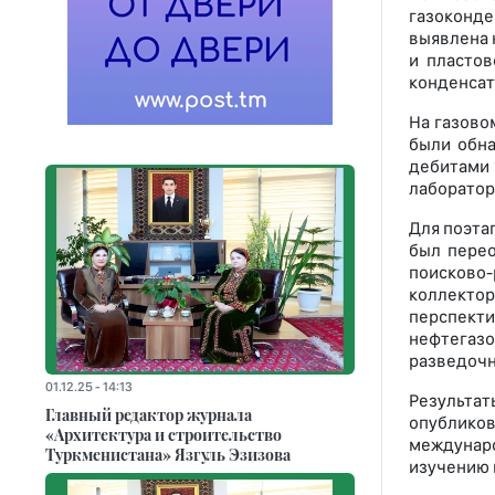
газоконде
выявлена н
и пластов
конденсата
На газово
были обна
дебитами 
лаборатор
Для поэта
был перео
поисково-
коллекто
перспект
нефтегаз
разведочн
01.12.25 - 14:13
Результа
Главный редактор журнала
опубликов
«Архитектура и строительство
междунар
Туркменистана» Язгуль Эзизова
изучению 