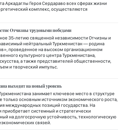
а Аркадаглы Героя Сердараво всех сферах жизни
ергетический комплекс, осуществляются
летне Отчизны трудовыми победами
ное 35-летию священной независимости Отчизны и
зависимый нейтральный Туркменистан — родина
ов», проведенное на высоком организационном
венного культурного центра Туркменистана,
скусства, а также представителей общественности,
ъем и творческий импульс.
ана выходит на новый уровень
Туркменистана занимает ключевое место в структуре
е только основным источником экономического роста,
ия международных позиций государства. На
и приобретает системный и стратегически
ный на долгосрочную устойчивость, технологическую
экономических связей.