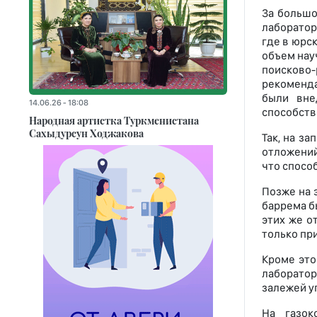
За большо
лаборатор
где в юрс
объем нау
поисково
рекоменда
были вне
14.06.26 - 18:08
способств
Народная артистка Туркменистана
Сахыдурсун Ходжакова
Так, на з
отложений
что спосо
Позже на 
баррема б
этих же о
только при
Кроме это
лаборато
залежей у
На газок