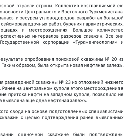
азовой отрасли страны. Коллектив возглавляемой ею
зоносности Центрального и Восточного Туркменистана,
запасы и ресурсы углеводородов, разработал большой
 сейсморазведочных работ, бурения параметрических,
лощадях и месторождениях. Большое количество
рспективных интервалов разрезов скважин. Все они
осударственной корпорации «Туркменгеология» и
результате опробования поисковой скважины № 20 из
 Таким образом, была открыта новая нефтяная залежь,
ия разведочной скважины № 23 из отложений нижнего
 Ранее на центральном куполе этого месторождения в
ние притока нефти на западном куполе, позволило не
ла выявлена ещё одна нефтяная залежь.
кого свода на основе подготовленных специалистами
 скважин с целью подтверждения ранее выявленных
овании оценочной скважине были подтверждены