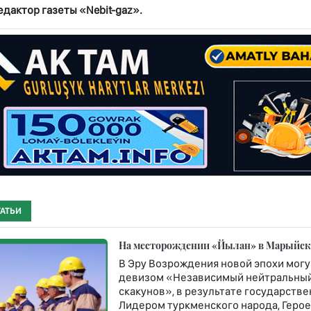
едактор газеты «Nebit-gaz».
ТАТЬИ
На месторождении «Йылан» в Марыйско
В Эру Возрождения новой эпохи могу
девизом «Независимый нейтральный
скакунов», в результате государст
Лидером туркменского народа, Геро