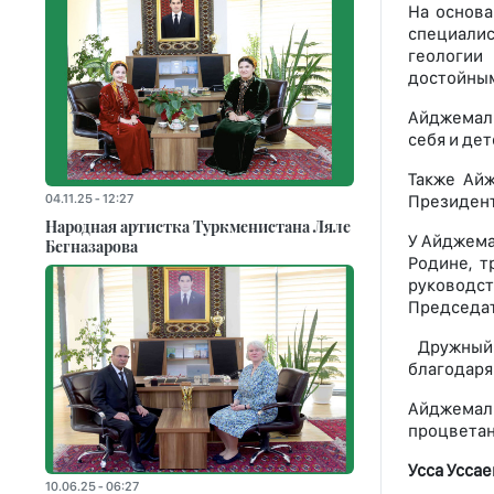
На основа
специали
геологии 
достойным
Айджемал 
себя и де
Также Ай
Президент
04.11.25 - 12:27
Народная артистка Туркменистана Ляле
У Айджема
Бегназарова
Родине, 
руководс
Председат
Дружный 
благодаря
Айджемал
процветан
Усса Уссае
10.06.25 - 06:27