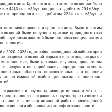
реднего апта. Кроме этого, в этих же отложениях была
м 441,3 тыс. м3/сут., конденсата дебитом 29,1 м3/сут.
риток природного газа дебитом 221,4 тыс. м3/сут. и
тложениях верхнего и среднего апта. Вместе с этим
 отложений были получены притоки природного газа
пасы обнаруженных залежей были оценены специалистами
менгеология».
й в 2020–2023 годах район исследований лаборатории
ие разрезы отложений сармата и тортона, вскрытые
кменгеология», были детально изучены, прослежены
 и результатов опробования определена степень
 поисковых объектов перспективных в отношении
ь их оптимальный выбор для выхода с поисково-
ятий.
 отражение в научно-производственных отчётах, в
и представлены на отраслевых научно-практических и
ставлен и в диссертационной работе, посвящённой
моноклинали и обоснованию их нефтегазоносности.