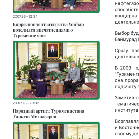
нефтегазо
способст
концерна 
27.07.26 - 12:34
деятельно
Корреспондент агентства Yonhap
поделился впечатлениями о
Выбор буд
Туркменистане
Баймурад 
Сразу по
деятельно
В 2003 го
"Туркменг
она прора
подсчёту 
Заметив с
23.07.26 - 20:02
тематиче
института
Народный артист Туркменистана
Тиркеш Мeтназаров
Возглавля
и Восточн
своему де