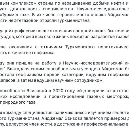
вым комплексом страны по наращиванию добычи нефти и 
вует деятельность специалистов Научно-исследовательс
«Туркменгаз». В их числе героиня моего очерка Айджемал
сти нефтегазовой отрасли Туркменистана.
ущей профессии после окончания средней школы был очевид
Гурдов, который всю свою жизнь посвятил разработке газо
сле окончания с отличием Туркменского политехничес
сть в качестве геофизика.
ду она пришла на работу в Научно-исследовательский ин
аз". Благодаря своим способностям и усердию Айджемал бы
ботала геофизиком первой категории, ведущим геофизик
запасов, а затем ведущим научным сотрудником.
пособности Эзизовой в 2020 году ей доверили ответстве
ских исследований и проектирования газовых месторож
 природного газа.
я команду специалистов, занимающихся изучением геологи
ого Туркменистана, Айджемал Эзизова является примером 
лу, целеустремленности, в достижении профессиональных в