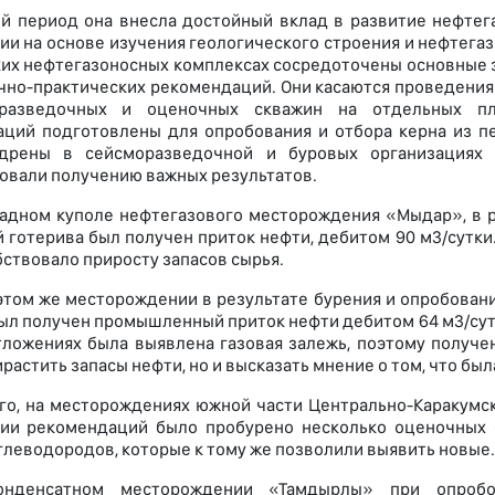
й период она внесла достойный вклад в развитие нефтег
ии на основе изучения геологического строения и нефтега
ких нефтегазоносных комплексах сосредоточены основные 
чно-практических рекомендаций. Они касаются проведения
-разведочных и оценочных скважин на отдельных п
ций подготовлены для опробования и отбора керна из пе
дрены в сейсморазведочной и буровых организациях Г
овали получению важных результатов.
ападном куполе нефтегазового месторождения «Мыдар», в 
 готерива был получен приток нефти, дебитом 90 м3/сутки.
бствовало приросту запасов сырья.
этом же месторождении в результате бурения и опробован
ыл получен промышленный приток нефти дебитом 64 м3/сут.
тложениях была выявлена газовая залежь, поэтому получе
растить запасы нефти, но и высказать мнение о том, что бы
го, на месторождениях южной части Центрально-Каракумс
рии рекомендаций было пробурено несколько оценочных
глеводородов, которые к тому же позволили выявить новые.
онденсатном месторождении «Тамдырлы» при опроб