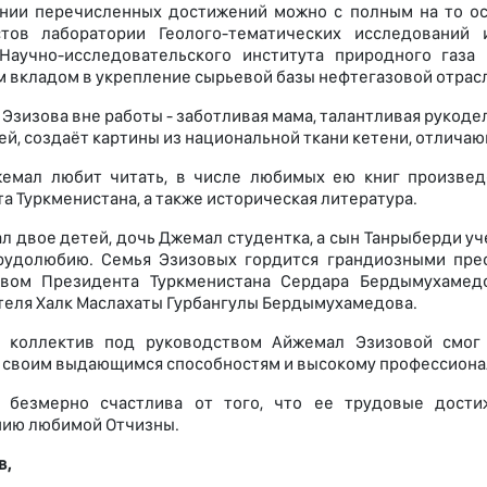
нии перечисленных достижений можно с полным на то ос
стов лаборатории Геолого-тематических исследований
Научно-исследовательского института природного газа
 вкладом в укрепление сырьевой базы нефтегазовой отрас
Эзизова вне работы - заботливая мама, талантливая рукоде
тей, создаёт картины из национальной ткани кетени, отли
жемал любит читать, в числе любимых ею книг произвед
а Туркменистана, а также историческая литература.
л двое детей, дочь Джемал студентка, а сын Танрыберди у
трудолюбию. Семья Эзизовых гордится грандиозными пре
твом Президента Туркменистана Сердара Бердымухамедо
еля Халк Маслахаты Гурбангулы Бердымухамедова.
коллектив под руководством Айжемал Эзизовой смог д
 своим выдающимся способностям и высокому профессиона
 безмерно счастлива от того, что ее трудовые дости
ию любимой Отчизны.
в,