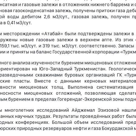
нсатная и газовые залежи в отложениях нижнего баррема и с
овая газоконденсатная залежь, получены притоки газа дебито
ой воды дебитом 2,6 м3/сут., газовая залежь, получен п
 в 0,41 м3/сут.
м месторождении «Атабай» были подтверждены залежи в о
ружены новые газовые залежи в верхнем апте. Из этих
159,1 тыс. м3/сут. и 319 тыс. м3/сут. соответственно. За
ии и приняты на баланс Государственной корпорации «Турк
пного анализа изученности бурением миоценовых отложени
риентирован на Юго-Западный Туркменистан. Геологическ
разведочными скважинами буровых организаций ГК «Тур
рские пласты. Вместе с данными керновых материалов
ивности миоценовых толщ. Выполнена систематизация
оносности миоценовых отложений, позволяющая сделат
ым бурением в пределах Гогерендаг-Экеремской зоны подн
ты многолетних исследований Айджемал Эзизовой нашли
анных научных трудах. Результаты проведённых работ был
одных конференциях. Большой объем исследований пред
юрских природных резервуаров нефти и газа Бокурдакской 