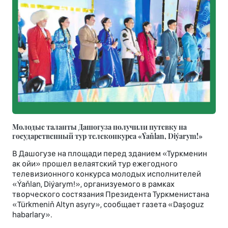
Молодые таланты Дашогуза получили путевку на
государственный тур телеконкурса «Ýaňlan, Diýarym!»
В Дашогузе на площади перед зданием «Туркменин
ак ойи» прошел велаятский тур ежегодного
телевизионного конкурса молодых исполнителей
«Ýaňlan, Diýarym!», организуемого в рамках
творческого состязания Президента Туркменистана
«Türkmeniň Altyn asyry», сообщает газета «Daşoguz
habarlary».