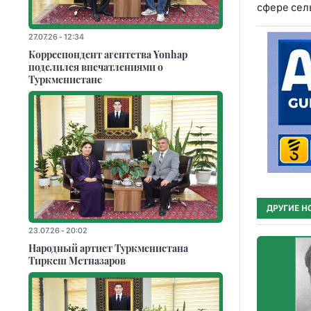
сфере сел
27.07.26 - 12:34
Корреспондент агентства Yonhap
поделился впечатлениями о
Туркменистане
ДРУГИЕ Н
23.07.26 - 20:02
Народный артист Туркменистана
Тиркеш Мeтназаров