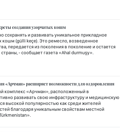
креты создания узорчатых кошм
о сохранять и развивать уникальное прикладное
кошм (gülli keçe). Это ремесло, возведенное
ва, передается из поколения в поколение и остается
страны, - сообщает газета «Ahal durmuşy».
рия «Арчман» расширяет возможности для оздоровления
й комплекс «Арчман», расположенный в
ктивно развивать свою инфраструктуру и медицинскую
ется высокой популярностью как среди жителей
гостей благодаря уникальным свойствам местной
Türkmenistan».