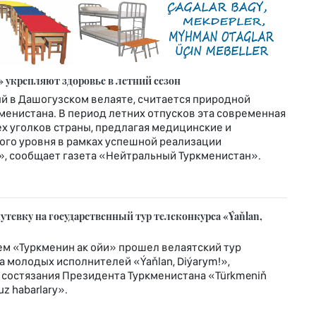
 укрепляют здоровье в летний сезон
й в Дашогузском велаяте, считается природной
енистана. В период летних отпусков эта современная
х уголков страны, предлагая медицинские и
го уровня в рамках успешной реализации
», сообщает газета «Нейтральный Туркменистан».
тевку на государственный тур телеконкурса «Ýaňlan,
м «Туркменин ак ойи» прошел велаятский тур
 молодых исполнителей «Ýaňlan, Diýarym!»,
 состязания Президента Туркменистана «Türkmeniň
z habarlary».