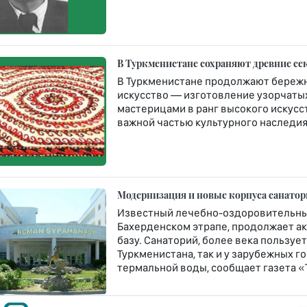
В Туркменистане сохраняют древние се
В Туркменистане продолжают бережн
искусство — изготовление узорчатых 
мастерицами в ранг высокого искусст
важной частью культурного наследия 
Модернизация и новые корпуса санато
Известный лечебно-оздоровительны
Бахерденском этрапе, продолжает а
базу. Санаторий, более века пользу
Туркменистана, так и у зарубежных 
термальной воды, сообщает газета «