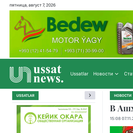
пятница, август 7, 2026
Ussatlar
Новости
Ста
USSATLAR
НОВОСТИ
В Ашх
15:08 07.11