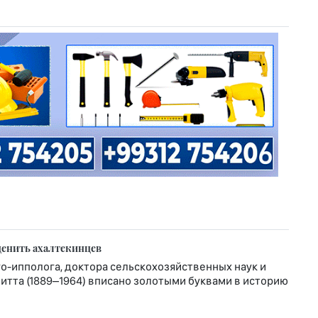
ценить ахалтекинцев
-ипполога, доктора сельскохозяйственных наук и
тта (1889–1964) вписано золотыми буквами в историю