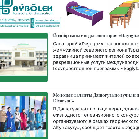
Йодобромные воды санатория «Daşoguz»
Санаторий «Daşoguz», расположенны
жемчужиной северного региона Туркм
здравница принимает жителей со все
рекреационные услуги международно
Государственной программы «Saglyk
Молодые таланты Дашогуза получили пу
Diýarym!»
В Дашогузе на площади перед здание
ежегодного телевизионного конкурса
организуемого в рамках творческого
Altyn asyry», сообщает газета «Daşogu