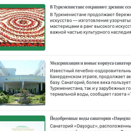
В Туркменистане сохраняют древние се
В Туркменистане продолжают бережн
искусство — изготовление узорчатых 
мастерицами в ранг высокого искусст
важной частью культурного наследия 
Модернизация и новые корпуса санато
Известный лечебно-оздоровительны
Бахерденском этрапе, продолжает а
базу. Санаторий, более века пользу
Туркменистана, так и у зарубежных 
термальной воды, сообщает газета «
Йодобромные воды санатория «Daşoguz»
Санаторий «Daşoguz», расположенны