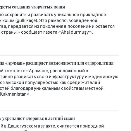
креты создания узорчатых кошм
о сохранять и развивать уникальное прикладное
кошм (gülli keçe). Это ремесло, возведенное
ва, передается из поколения в поколение и остается
страны, - сообщает газета «Ahal durmuşy».
рия «Арчман» расширяет возможности для оздоровления
й комплекс «Арчман», расположенный в
ктивно развивать свою инфраструктуру и медицинскую
ется высокой популярностью как среди жителей
гостей благодаря уникальным свойствам местной
Türkmenistan».
 укрепляют здоровье в летний сезон
й в Дашогузском велаяте, считается природной