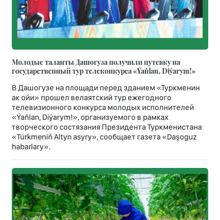
Молодые таланты Дашогуза получили путевку на
государственный тур телеконкурса «Ýaňlan, Diýarym!»
В Дашогузе на площади перед зданием «Туркменин
ак ойи» прошел велаятский тур ежегодного
телевизионного конкурса молодых исполнителей
«Ýaňlan, Diýarym!», организуемого в рамках
творческого состязания Президента Туркменистана
«Türkmeniň Altyn asyry», сообщает газета «Daşoguz
habarlary».