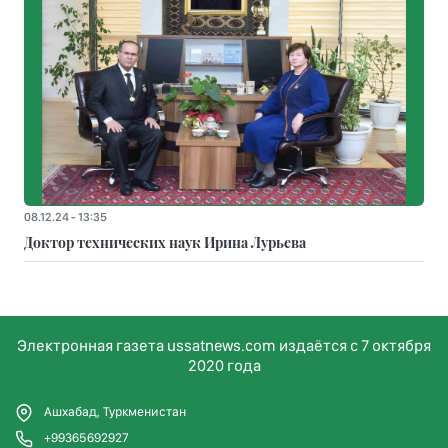
08.12.24 - 13:35
Доктор технических наук Ирина Лурьева
Электронная газета ussatnews.com издаётся с 7 октября
2020 года
Ашхабад, Туркменистан
+99365692927