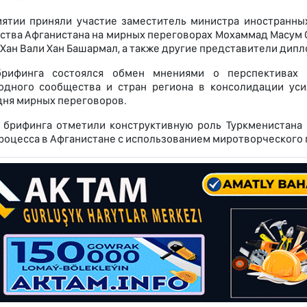
ятии приняли участие заместитель министра иностранных
ства Афганистана на мирных переговорах Мохаммад Масум 
Хан Вали Хан Башармал, а также другие представители дипл
рифинга состоялся обмен мнениями о перспективах 
одного сообщества и стран региона в консолидации ус
дня мирных переговоров.
 брифинга отметили конструктивную роль Туркменистана 
роцесса в Афганистане с использованием миротворческого п