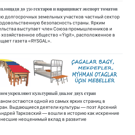
 площади до 350 гектаров и наращивает экспорт томатов
ю долгосрочных земельных участков частный сектор
родовольственную безопасность страны. Ярким
льства выступает член Союза промышленников и
хозяйственное общество «Ýigit», расположенное в
общает газета «RYSGAL».
ном укрепляют культурный диалог двух стран
таном остаются одной из самых ярких страниц в
тран. Выдающиеся деятели культуры — поэт Арсений
 Андрей Тарковский — вошли в историю как искренние
 внесшие неоценимый вклад в развитие