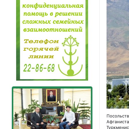
Посольст
Афганист
Туркменис