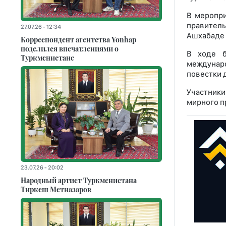
В меропри
правитель
27.07.26 - 12:34
Ашхабаде 
Корреспондент агентства Yonhap
поделился впечатлениями о
В ходе б
Туркменистане
междунар
повестки 
Участники
мирного п
23.07.26 - 20:02
Народный артист Туркменистана
Тиркеш Мeтназаров