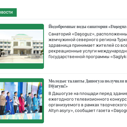
ОВОСТИ
Йодобромные воды санатория «Daşoguz»
Санаторий «Daşoguz», расположенны
жемчужиной северного региона Туркм
здравница принимает жителей со все
рекреационные услуги международно
Государственной программы «Saglyk
Молодые таланты Дашогуза получили пу
Diýarym!»
В Дашогузе на площади перед здание
ежегодного телевизионного конкурса
организуемого в рамках творческого
Altyn asyry», сообщает газета «Daşogu