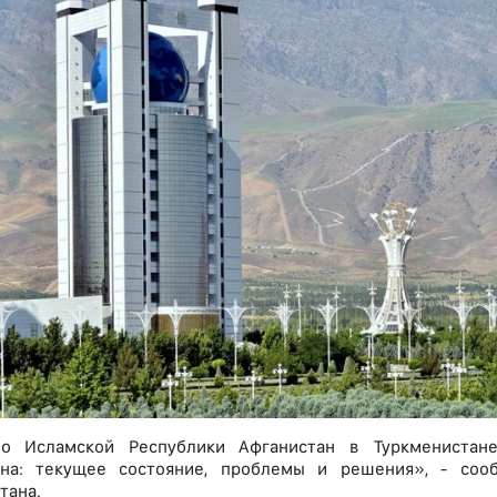
во Исламской Республики Афганистан в Туркменистан
ана: текущее состояние, проблемы и решения», - соо
тана.