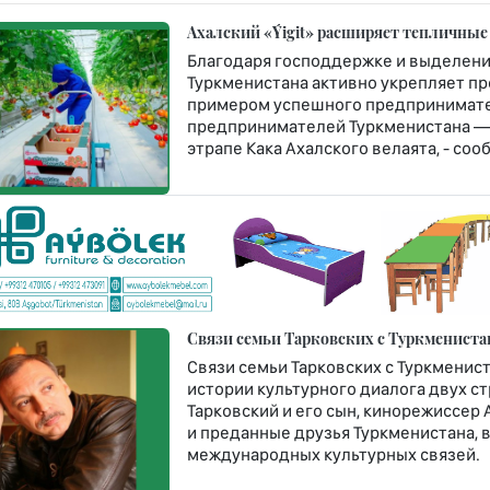
Ахалский «Ýigit» расширяет тепличные
Благодаря господдержке и выделени
Туркменистана активно укрепляет п
примером успешного предпринимате
предпринимателей Туркменистана — 
этрапе Кака Ахалского велаята, - со
Связи семьи Тарковских с Туркмениста
Связи семьи Тарковских с Туркменис
истории культурного диалога двух с
Тарковский и его сын, кинорежиссер
и преданные друзья Туркменистана,
международных культурных связей.