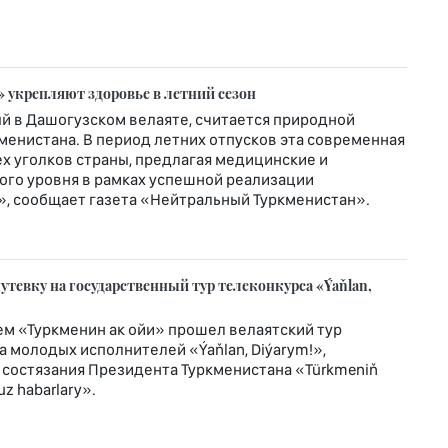
 укрепляют здоровье в летний сезон
й в Дашогузском велаяте, считается природной
енистана. В период летних отпусков эта современная
х уголков страны, предлагая медицинские и
го уровня в рамках успешной реализации
», сообщает газета «Нейтральный Туркменистан».
тевку на государственный тур телеконкурса «Ýaňlan,
м «Туркменин ак ойи» прошел велаятский тур
 молодых исполнителей «Ýaňlan, Diýarym!»,
 состязания Президента Туркменистана «Türkmeniň
z habarlary».