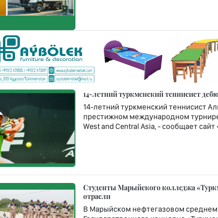
14-летний туркменский теннисист дебюти
14-летний туркменский теннисист Ал
престижном международном турнире Rola
West and Central Asia, - сообщает сай
Студенты Марыйского колледжа «Турк
отрасли
В Марыйском нефтегазовом среднем