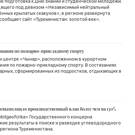
ре подготовка к Дню знаний и студенческой молодёжи.
ходящего под девизом «Независимый нейтральный
нных крылатых скакунов», в регионе развернута
 сообщает сайт «Туркменистан: золотой век».
нования по пожарно-прикладному спорту
ом центре «Чынар», расположенном в курортном
ния по пожарно-прикладному спорту. В состязаниях
жарных, сформированных из подростков, отдыхающих в
еревыполнило производственный план более чем на 130%
itgeofizika» Государственного концерна
кие результаты в поиске и разведке углеводородного
региона Туркменистана.