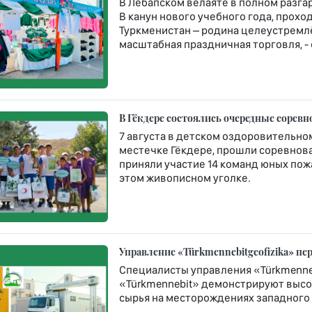
В Лебапском велаяте в полном разга
В канун нового учебного года, про
Туркменистан – родина целеустремлё
масштабная праздничная торговля, -
В Гёкдере состоялись очередные сорев
7 августа в детском оздоровительн
местечке Гёкдере, прошли соревнова
приняли участие 14 команд юных по
этом живописном уголке.
Управление «Türkmennebitgeofizika» п
Специалисты управления «Türkmenneb
«Türkmennebit» демонстрируют высо
сырья на месторождениях западного 