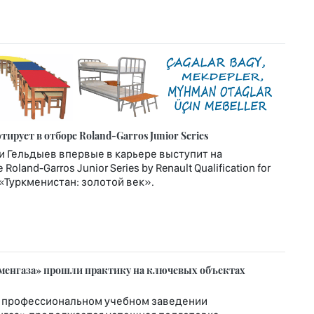
рует в отборе Roland-Garros Junior Series
и Гельдыев впервые в карьере выступит на
nd-Garros Junior Series by Renault Qualification for
т «Туркменистан: золотой век».
менгаза» прошли практику на ключевых объектах
 профессиональном учебном заведении