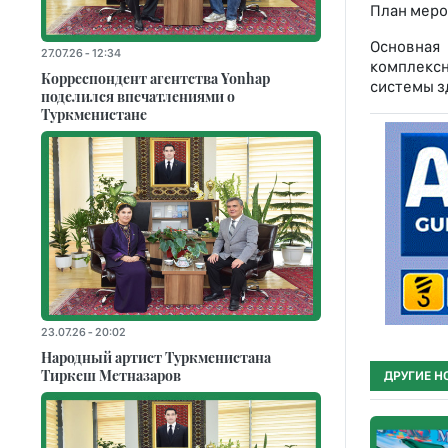
План меро
Основная
27.07.26 - 12:34
комплексн
Корреспондент агентства Yonhap
системы з
поделился впечатлениями о
Туркменистане
23.07.26 - 20:02
Народный артист Туркменистана
Тиркеш Мeтназаров
ДРУГИЕ Н