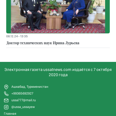
08.12.24 - 13:35
Доктор технических наук Ирина Лурьева
Электронная газета ussatnews.com издаётся с 7 октября
2020 года
Ашхабад, Туркменистан
+99365692927
ussa777@mail.ru
@ussa_ussayew
Главная