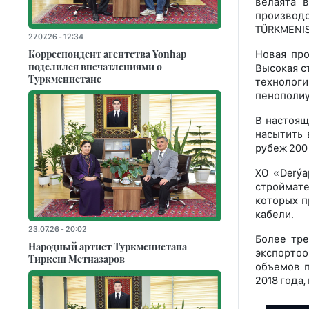
велаята 
производ
TÜRKMENIS
27.07.26 - 12:34
Корреспондент агентства Yonhap
Новая про
поделился впечатлениями о
Высокая с
Туркменистане
технолог
пенополиу
В настоящ
насытить 
рубеж 200
ХО «Derýa
строймате
которых п
кабели.
23.07.26 - 20:02
Более тр
Народный артист Туркменистана
экспортоо
Тиркеш Мeтназаров
объемов п
2018 года