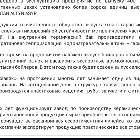
введено в эксплуатацию предприятие по выпуску 400 
ственных цехах установлено более сорока единиц высо
TAN ALTYN ASYR.
дукция хозяйственного общества выпускается с гарант
тепень антикоррозийной устойчивости металлических част
ий. На внутренний термический бак производители 
ретановая теплоизоляция. Водонагревательные тэны – гер
ее время на предприятии налажен выпуск бойлеров объёма
внутренний рынок и расширить экспортные возможности.
 тысяч бойлеров. В этом году также будет освоен выпуск а
plastik» на протяжении многих лет занимает одну из 
риалов. На сегодняшний день в структуре хозяйственного
роизводятся пластиковые изделия: трубы, запчасти и фити
ех лет функционирует завод по производству керамичес
риентированной продукции сырьё приобретается на полим
роизводства расширилась ассортиментная линейка, котор
, компания экспортирует продукцию практически во все стра