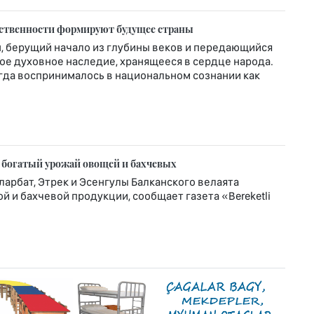
рственности формируют будущее страны
, берущий начало из глубины веков и передающийся
вое духовное наследие, хранящееся в сердце народа.
гда воспринималось в национальном сознании как
 богатый урожай овощей и бахчевых
ларбат, Этрек и Эсенгулы Балканского велаята
 и бахчевой продукции, сообщает газета «Bereketli