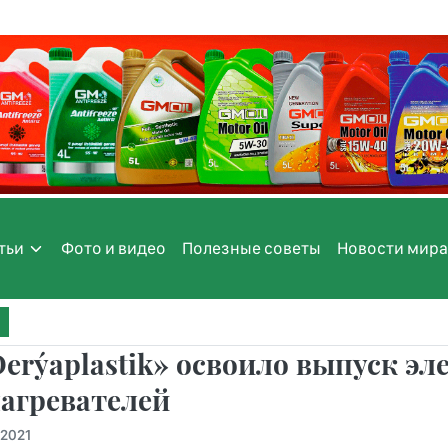
тьи
Фото и видео
Полезные советы
Новости мира
erýaplastik» освоило выпуск эл
агревателей
.2021