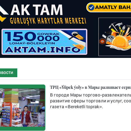
ОВОСТИ
ТРЦ «Ýüpek ýoly» в Мары развивает сер
В городе Мары торгово-развлекател
развитие сферы торговли и услуг, 
газета «Bereketli toprak».