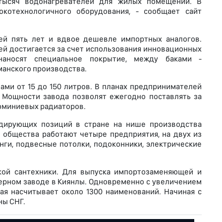
тысяч водонагревателей для жилых помещений. В
котехнологичного оборудования, - сообщает сайт
ией пять лет и вдвое дешевле импортных аналогов.
ей достигается за счет использования инновационных
наносят специальное покрытие, между баками -
манского производства.
ми от 15 до 150 литров. В планах предпринимателей
 Мощности завода позволят ежегодно поставлять за
люминиевых радиаторов.
лидирующих позиций в стране на нише производства
 общества работают четыре предприятия, на двух из
нги, подвесные потолки, подоконники, электрические
кой сантехники. Для выпуска импортозаменяющей и
ерном заводе в Киянлы. Одновременно с увеличением
ая насчитывает около 1300 наименований. Начиная с
ны СНГ.