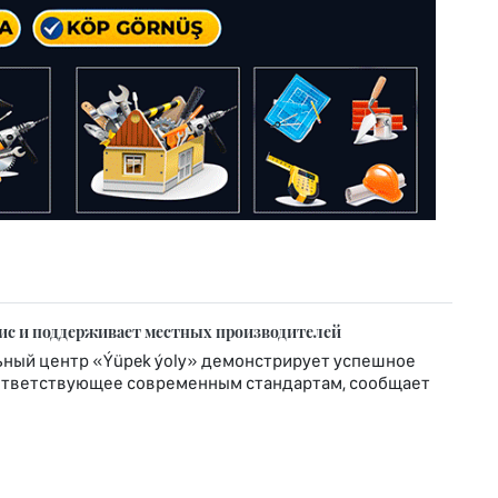
вис и поддерживает местных производителей
ьный центр «Ýüpek ýoly» демонстрирует успешное
соответствующее современным стандартам, сообщает