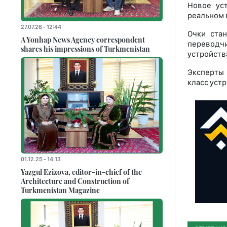
Новое ус
реальном 
27.07.26 - 12:44
Очки ста
A Yonhap News Agency correspondent
переводчи
shares his impressions of Turkmenistan
устройства
Эксперты 
класс уст
01.12.25 - 14:13
Yazgul Ezizova, editor-in-chief of the
Architecture and Construction of
Turkmenistan Magazine