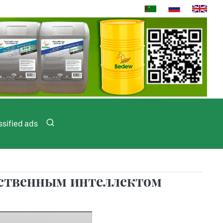
ssified ads
сственным интеллектом