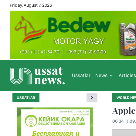
Friday, August 7, 2026
Ussatlar
News
Article
USSATLAR
WORLD NE
Apple
06:34 11.09