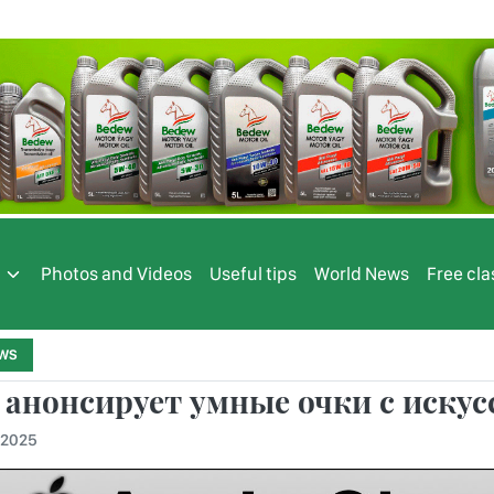
s
Photos and Videos
Useful tips
World News
Free cla
WS
 анонсирует умные очки с иску
.2025