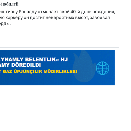
й юбилей
иштиану Роналду отмечает свой 40-й день рождения,
ю карьеру он достиг невероятных высот, завоевал
орды.