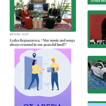
OTHER WO
04.11.25 - 12:27
Lyalya Begnazarova, “May music and songs
always resound in our peaceful land!!”