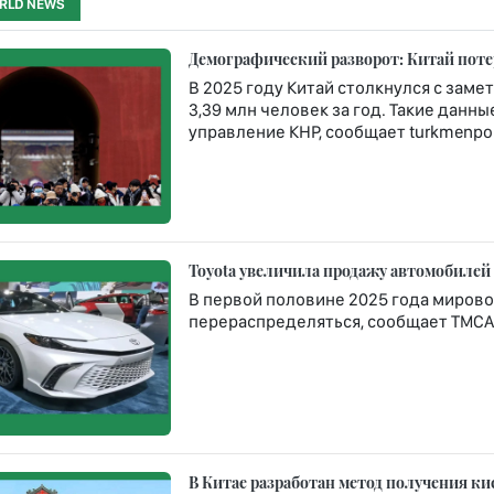
RLD NEWS
Демографический разворот: Китай потер
В 2025 году Китай столкнулся с зам
3,39 млн человек за год. Такие дан
управление КНР, сообщает turkmenpor
Toyota увеличила продажу автомобилей
В первой половине 2025 года миров
перераспределяться, сообщает TMCA
В Китае разработан метод получения ки