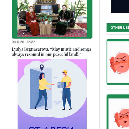
OTHER USE
04.11.25 - 12:27
Lyalya Begnazarova, “May music and songs
always resound in our peaceful land!!”