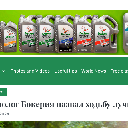
s
Photos and Videos
Useful tips
World News
Free cla
PS
олог Бокерия назвал ходьбу лу
.2024