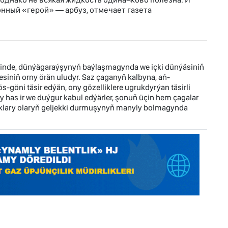
онный «герой» — арбуз, отмечает газета
inde, dünýägaraýşynyň baýlaşmagynda we içki dünýäsiniň
iniň orny örän uludyr. Saz çaganyň kalbyna, aň-
göni täsir edýän, ony gözelliklere ugrukdyrýan täsirli
wy has ir we duýgur kabul edýärler, şonuň üçin hem çagalar
aklary olaryň geljekki durmuşynyň manyly bolmagynda