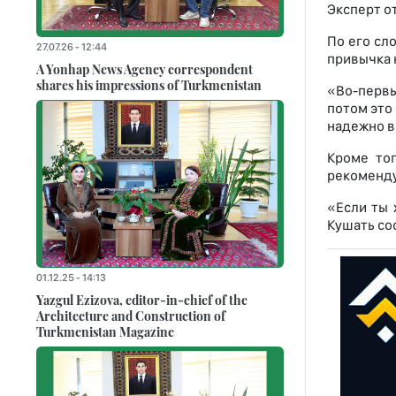
Эксперт о
По его сл
27.07.26 - 12:44
привычка 
A Yonhap News Agency correspondent
shares his impressions of Turkmenistan
«Во-первы
потом это
надежно в
Кроме тог
рекомендуе
«Если ты 
Кушать соо
01.12.25 - 14:13
Yazgul Ezizova, editor-in-chief of the
Architecture and Construction of
Turkmenistan Magazine