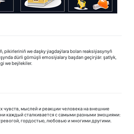
 pikirleriniň we daşky ýagdaýlara bolan reaksiýasynyň
nda dürli görnüşli emosiýalary başdan geçirýär: şatlyk,
gi we beýlekiler.
 чувств, мыслей и реакции человека на внешние
зни каждый сталкивается с самыми разными эмоциями:
 тревогой, гордостью, любовью и многими другими.