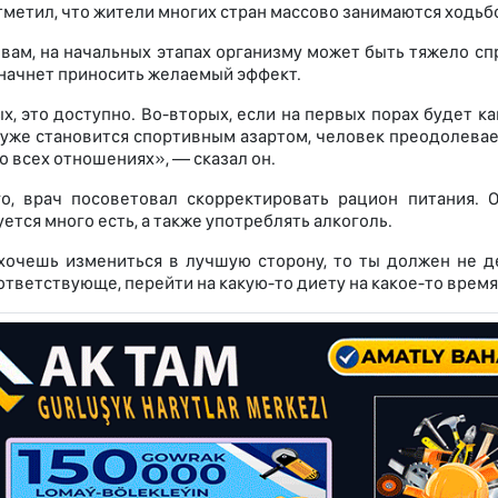
тметил, что жители многих стран массово занимаются ходьбо
овам, на начальных этапах организму может быть тяжело сп
начнет приносить желаемый эффект.
х, это доступно. Во-вторых, если на первых порах будет к
 уже становится спортивным азартом, человек преодолевает
о всех отношениях», — сказал он.
о, врач посоветовал скорректировать рацион питания. 
тся много есть, а также употреблять алкоголь.
хочешь измениться в лучшую сторону, то ты должен не де
тветствующе, перейти на какую-то диету на какое-то время,