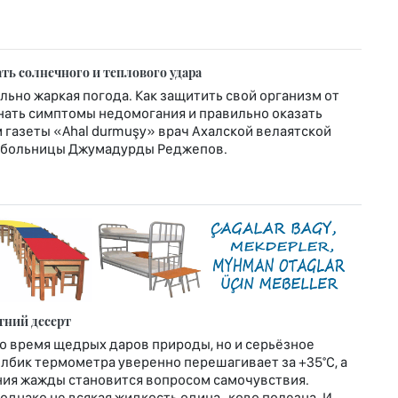
ть солнечного и теплового удара
льно жаркая погода. Как защитить свой организм от
нать симптомы недомогания и правильно оказать
 газеты «Ahal durmuşy» врач Ахалской велаятской
 больницы Джумадурды Реджепов.
тний десерт
ко время щедрых даров природы, но и серьёзное
олбик термометра уверенно перешагивает за +35°С, а
ения жажды становится вопросом самочувствия.
однако не всякая жидкость одина¬ково полезна. И