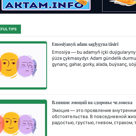
FUL TIPS
Emosiýanyň adam saglygyna täsiri
Emosiýa — bu adamyň içki duýgularynyň,
ýüze çykmasydyr. Adam gündelik durmuşy
gynanç, gahar, gorky, alada, buýsanç, söý
Влияние эмоций на здоровье человека
Эмоция — это проявление внутренних
обстоятельства. В повседневной жи
радостью, грустью, гневом, страхом,