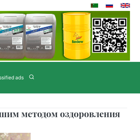
ssified ads
чшим методом оздоровления