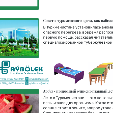
Советы туркменского врача, как избежа
В Туркменистане установилась анома
опасного перегрева, вовремя распоз
первую помощь, рассказал читателям
специализированной туберкулезной
Арбуз - природный эликсир главный ле
Лето в Туркменистане — это не толь
испы¬тание для организма. Когда ст
солнце стоит в зените, вопрос утол
Специалисты советуют больше пить, 