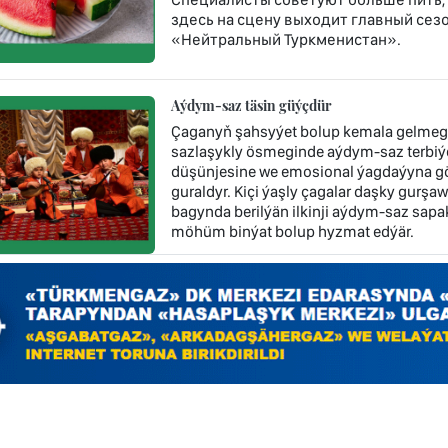
здесь на сцену выходит главный сез
«Нейтральный Туркменистан».
Aýdym-saz täsin güýçdür
Çaganyň şahsyýet bolup kemala gelmeg
sazlaşykly ösmeginde aýdym-saz terbiýes
düşünjesine we emosional ýagdaýyna gös-
guraldyr. Kiçi ýaşly çagalar daşky gurşa
bagynda berilýän ilkinji aýdym-saz sap
möhüm binýat bolup hyzmat edýär.