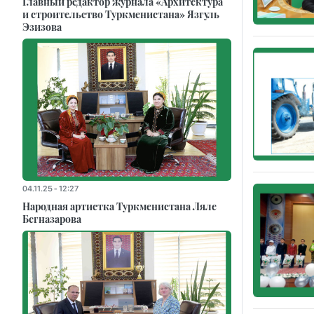
Главный редактор журнала «Архитектура
и строительство Туркменистана» Язгуль
Эзизова
04.11.25 - 12:27
Народная артистка Туркменистана Ляле
Бегназарова