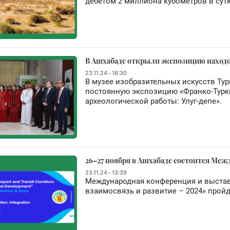
дебетом 2 миллиона кубометров в сут
В Ашхабаде открыли экспозицию находо
23.11.24 - 18:30
В музее изобразительных искусств Ту
постоянную экспозицию «Франко‐Туркм
археологической работы: Улуг‐депе».
26–27 ноября в Ашхабаде состоится Меж
23.11.24 - 13:39
Международная конференция и выстав
взаимосвязь и развитие – 2024» пройд