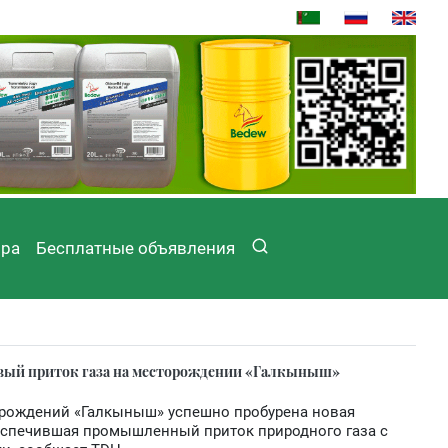
ира
Бесплатные объявления
вый приток газа на месторождении «Галкыныш»
орождений «Галкыныш» успешно пробурена новая
еспечившая промышленный приток природного газа с