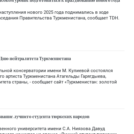
соком уровне подготовиться к празднованию нового года
аступления нового 2025 года поднимались в ходе
седания Правительства Туркменистана, сообщает TDH.
Дню нейтралитета Туркменистана
льной консерватории имени М. Кулиевой состоялся
го артиста Туркменистана Атагельды Гарягдыева,
тета страны, - сообщает сайт «Туркменистан: золотой
звание лучшего студента тюркских народов
венного университета имени С.А. Ниязова Давуд