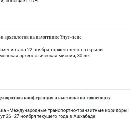
ки, сообщает TDH.
к археологов на памятнике Улуг-депе
ркменистана 22 ноября торжественно открыли
енская археологическая миссия, 30 лет
дународная конференция и выставка по транспорту
ка «Международные транспортно-транзитные коридоры:
ут 26–27 ноября текущего года в Ашхабаде.