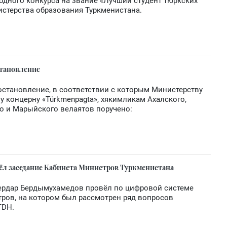
дного конкурса на звание «Лучший студент тюркских
истерства образования Туркменистана.
становление
становление, в соответствии с которым Министерству
у концерну «Türkmenpagta», хякимликам Ахалского,
го и Марыйского велаятов поручено:
ёл заседание Кабинета Министров Туркменистана
Сердар Бердымухамедов провёл по цифровой системе
ров, на котором был рассмотрен ряд вопросов
TDH.