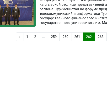
Форум ректоров вузов Центральной Аз
кыргызской столице представителей а
региона. Туркменистан на форуме пред
телекоммуникаций и информатики Тур
государственного финансового инстит
государственного университета им. М
‹
1
2
...
259
260
261
262
263