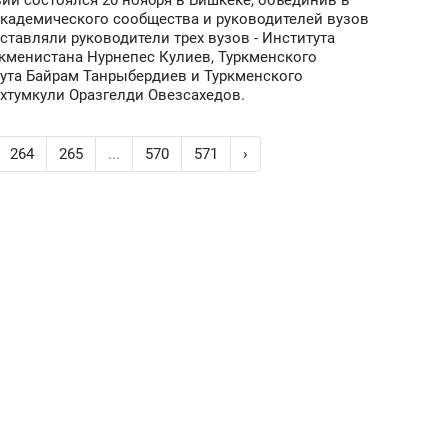
ии состоялся 20 ноября в Бишкеке, объединив в
кадемического сообщества и руководителей вузов
ставляли руководители трех вузов - Института
кменистана Нурнепес Кулиев, Туркменского
ута Байрам Танрыбердиев и Туркменского
ахтумкули Оразгелди Овезсахедов.
264
265
...
570
571
›