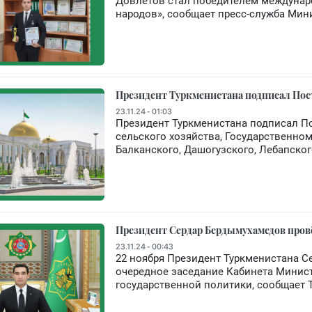
Довлетов стал победителем междунаро
народов», сообщает пресс-служба Мин
Президент Туркменистана подписал По
23.11.24 - 01:03
Президент Туркменистана подписал По
сельского хозяйства, Государственном
Балканского, Дашогузского, Лебапско
Президент Сердар Бердымухамедов пров
23.11.24 - 00:43
22 ноября Президент Туркменистана 
очередное заседание Кабинета Минист
государственной политики, сообщает 