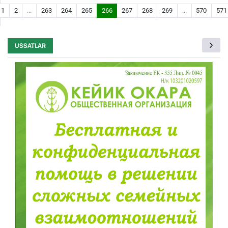
1
2
...
263
264
265
266
267
268
269
...
570
571
USSATLAR